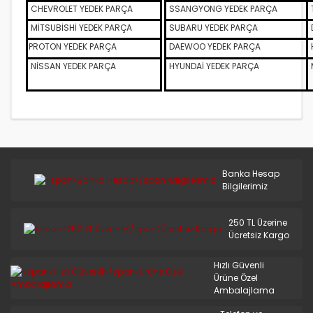
S.COUPE(1.5I)
CHEVROLET YEDEK PARÇA
SSANGYONG YEDEK PARÇA
MİTSUBİSHİ YEDEK PARÇA
SUBARU YEDEK PARÇA
SANTA FE 2002/2007
PROTON YEDEK PARÇA
DAEWOO YEDEK PARÇA
SANTA FE 2007 ve Üstü
NİSSAN YEDEK PARÇA
HYUNDAİ YEDEK PARÇA
SANTA FE 2012/2016
SONATA 1988/1993
SONATA 1994/1996
Banka Hesap
SONATA 1997/1999
Bilgilerimiz
SONATA 1999/2002
250 TL Üzerine
SONATA 2003/2005
Ücretsiz Kargo
SONATA 2005/2011
Hızlı Güvenli
Ürüne Özel
STAREX LİBERO
Ambalajlama