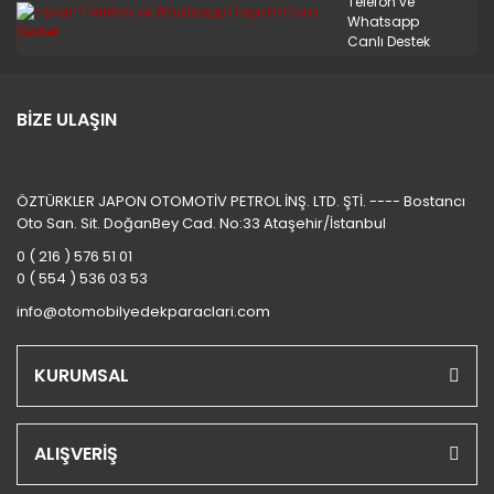
Telefon ve
STAREX MİNİBÜS 97/08
Whatsapp
Canlı Destek
TERRACAN
TRAJET
BİZE ULAŞIN
TUCSON 2010/2012
TUCSON 2015 VE ÜSTÜ
ÖZTÜRKLER JAPON OTOMOTİV PETROL İNŞ. LTD. ŞTİ. ---- Bostancı
Oto San. Sit. DoğanBey Cad. No:33 Ataşehir/İstanbul
TUCSON 4X4 JEEP
0 ( 216 ) 576 51 01
XG
0 ( 554 ) 536 03 53
info@otomobilyedekparaclari.com
KURUMSAL
ALIŞVERİŞ