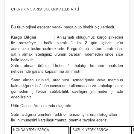
JAZZ 2002-2006
i20- 2012 ve Üstü
SOUL
PREMACY
QASHQAİ 2013 VE ÜSTÜ MODEL
RAV4 2012 ve Üstü
CHERY KİMO ARKA SOL KRİKO ELEKTRİKLİ
JAZZ 2006/2009
İ30- 2008 ve Üstü
SPORTAGE 2004 Ve Üstü
RX8
SKYSTAR PİCK UP
RAV4 4X4 1991/2000
Bu ürün orjinal eşdeğer yedek parça olup birebir ölçülerdedir.
JAZZ 2009/2012
İ30- 2012 VE ÜSTÜ
SPORTAGE 2011 VE ÜSTÜ MODEL
SUNNY
RAV4 4X4 2001/2004
Kargo Bilgisi
:
Anlaşmalı olduğumuz kargo şirketleri
JAZZ 2012 ve Üstü
İ40
SPORTAGE 2016 VE ÜSTÜ MODEL
TERRANO
RAV4 4X4 2004/2006
ile
m
esafeye bağlı olarak
1
ila
2
gün içinde ürün
adresinize
teslim edilmektedir.
Kargo ücreti sistem tarafından,
LEGEND
İONIQ 2016 ve Üstü Model
VENGA
URVAN MİNİBÜS E24
RAV4 4X4 2007/2009
satın almak istediğiniz ürünün parasını ödemeden önce size
belirtilecektir.
PRELUDE
İX20
VANETTE (VANETTA) / C23
RAV4 4X4 2009/2012
Satın alınan ürünler Üretici / İthalatçı firmanın analizleri
neticesinde garanti kapsamına alınmıştır.
S2000
İX35
X-TRAİL
STARLET
Satın alınan ürünleri, aracınıza uymadığında veya memnun
kalmadığınızda 7 gün içerisinde, kullanmadan ve ambalajı hasar
SHUTTLE
İX45
X-TRAİL 2014 VE ÜSTÜ
YARİS 1999/2000
görmeden ( Tekrar satılabilirlik özelliğini yitirmeden ) iade
edebilirsiniz.
STREAM
İX55
YARİS 2000/2006
Ürün Orji
nal Ambalajında ulaştırılır.
KONA 2017 ve Üstü
YARİS 2006/2012
Satın aldığınız ürünlerin farklı olmaması için, ürün fotoğrafları
ile numunesini karşılaştırmanızı
önemle
tavsiye ederiz.
MATRİX
YARİS 2012 VE ÜSTÜ
HONDA YEDEK PARÇA
SUZUKİ YEDEK PARÇA