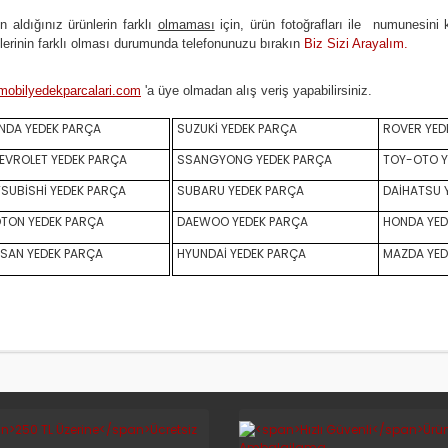
n aldığınız ürünlerin farklı
olmaması
için, ürün fotoğrafları ile numunesini 
lerinin farklı olması durumunda telefonunuzu bırakın
Biz Sizi Arayalım.
mobilyedekparcalari.com
'a üye olmadan alış veriş yapabilirsiniz.
DA YEDEK PARÇA
SUZUKİ YEDEK PARÇA
ROVER YED
VROLET YEDEK PARÇA
SSANGYONG YEDEK PARÇA
TOY-OTO Y
SUBİSHİ YEDEK PARÇA
SUBARU YEDEK PARÇA
DAİHATSU 
TON YEDEK PARÇA
DAEWOO YEDEK PARÇA
HONDA YED
SAN YEDEK PARÇA
HYUNDAİ YEDEK PARÇA
MAZDA YED