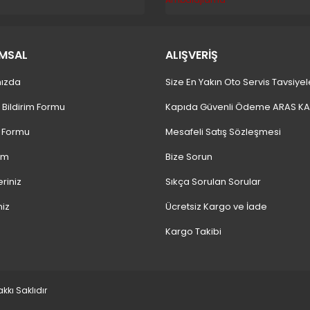
MSAL
ALIŞVERİŞ
ızda
Size En Yakın Oto Servis Tavsiyel
 Bildirim Formu
Kapıda Güvenli Ödeme ARAS K
m Formu
Mesafeli Satış Sözleşmesi
ım
Bize Sorun
eriniz
Sıkça Sorulan Sorular
niz
Ücretsiz Kargo ve İade
Kargo Takibi
kı Saklıdır