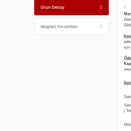
Ürün Detay
"
Ma
Dün
Glob
Müşteri Yorumları
Kar
edil
için
Öde
Kap
seçe
İlet
Satı
Sat
( Te
Ürün