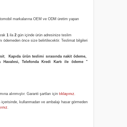
 otomobil markalarına OEM ve ODM üretim yapan
arak
1
ila
2
gün içinde ürün adresinize
teslim
 ödemeden önce size belirtilecektir. Teslimat bilgileri
sit
,
Kapıda ürün teslimi sırasında nakit ödeme,
ta Havalesi, Telefonda Kredi Kartı ile ödeme
"
mına alınmıştır. Garanti şartları için
tıklayınız
.
 içerisinde, kullanmadan ve ambalajı hasar görmeden
yınız
.