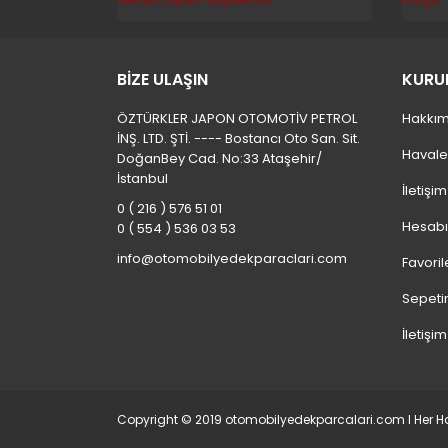
BİZE ULAŞIN
KURU
ÖZTÜRKLER JAPON OTOMOTİV PETROL
Hakkım
İNŞ. LTD. ŞTİ. ---- Bostancı Oto San. Sit.
Havale
DoğanBey Cad. No:33 Ataşehir/
İstanbul
İletişi
0 ( 216 ) 576 51 01
Hesab
0 ( 554 ) 536 03 53
info@otomobilyedekparaclari.com
Favoril
Sepeti
İletişim
Copyright © 2019 otomobilyedekparcalari.com l Her Hak