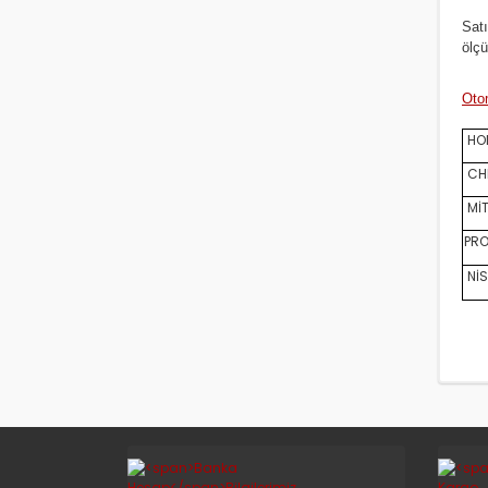
Satı
ölçü
Oto
HON
CHE
MİT
PRO
NİS