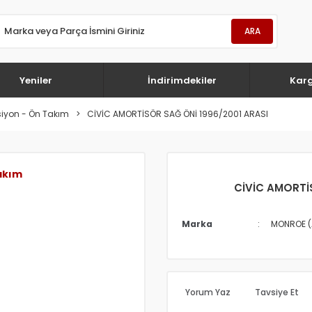
ARA
Yeniler
İndirimdekiler
Kar
iyon - Ön Takım
CİVİC AMORTİSÖR SAĞ ÖNİ 1996/2001 ARASI
akım
CİVİC AMORTİ
Marka
MONROE (
Yorum Yaz
Tavsiye Et