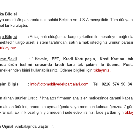
rka Bilgisi :
ya amortisör pazarında söz sahibi Belçika ve U.S.A menşeilidir. Tüm dünya
al bir kuruluştur.
go Bilgisi
:
Anlaşmalı olduğumuz kargo şirketleri ile
m
esafeye bağlı ol
mektedir.
Kargo ücreti sistem tarafından, satın almak istediğiniz ürünün parasını
tıklayınız
.
me Şekli
:
"
Havale, EFT, Kredi Kartı peşin,
Kredi Kartına tak
ıda ürün teslimi sırasında kredi kartı tek çekim ile ödeme, Pos
neklerinden birini kullanabilirsiniz
.
Ödeme bilgileri için
tıklayınız
.
işim Bilgisi
:
info@otomobilyedekparcalari.com
Tel :
0216 574 96 34
n alınan ürünler Üretici / İthalatçı firmanın analizleri neticesinde garanti kapsa
ın alınan ürünleri, aracınıza uymadığında veya memnun kalmadığınızda 7 gün
krar satılabilirlik özelliğini yitirmeden ) iade edebilirsiniz. İade şartları için
tıkla
 Orji
nal Ambalajında ulaştırılır.