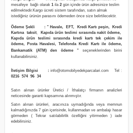
m
esafeye bağlı olarak
1
ila
2
gün içinde ürün adresinize
teslim
edilmektedir.
Kargo ücreti sistem tarafından, satın almak
istediğiniz ürünün parasını ödemeden önce size belirtilecektir.
Ödeme Şekli :
"
Havale, EFT, Kredi Kartı peşin,
Kredi
Kartına taksit
,
Kapıda ürün teslimi sırasında nakit ödeme,
Kapıda ürün teslimi sırasında kredi kartı tek çekim ile
ödeme, Posta Havalesi, Telefonda Kredi Kartı ile ödeme,
Bankamatik (ATM) den ödeme
"
seçeneklerinden birini
kullanabilirsiniz
.
İletişim Bilgisi :
info@otomobilyedekparcalari.com
Tel :
0216 574 96 34
Satın alınan ürünler Üretici / İthalatçı firmanın analizleri
neticesinde garanti kapsamına alınmıştır.
Satın alınan ürünleri, aracınıza uymadığında veya memnun
kalmadığınızda 7 gün içerisinde, kullanmadan ve ambalajı hasar
görmeden ( Tekrar satılabilirlik özelliğini yitirmeden ) iade
edebilirsiniz.