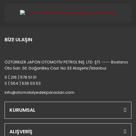
BİZE ULAŞIN
ÖZTÜRKLER JAPON OTOMOTİV PETROL İNŞ. LTD. ŞTİ. ---- Bostancı
Oto San. Sit. DoğanBey Cad. No:33 Ataşehir/İstanbul
0 ( 216 ) 576 51 01
0 ( 554 ) 536 03 53
info@otomobilyedekparaclari.com
KURUMSAL
ALIŞVERİŞ