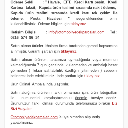
Ödeme Şekli
:
"
Havale, EFT, Kredi Kartı peşin,
Kredi
Kartına taksit
,
Kapıda ürün teslimi sırasında nakit ödeme,
Kapıda ürün teslimi sırasında kredi kartı tek çekim ile
ödeme, Posta Havalesi
"
seçeneklerinden birini
kullanabilirsiniz
.
Ödeme bilgileri için
tıklayınız
.
İletişim Bilgisi
:
info@otomobilyedekparcalari.com
Tel :
0216 574 96 34
Satın alınan ürünler İthalatçı firma tarafından garanti kapsamına
alınmıştır. Garanti şartları için
tıklayınız
.
Satın alınan ürünleri, aracınıza uymadığında veya memnun
kalmadığınızda 7 gün içerisinde, kullanmadan ve ambalajı hasar
görmeden ( Tekrar satılabilirlik özelliğini yitirmeden ) sebebini
belirterek iade edebilirsiniz. İade şartları için
tıklayınız
.
Ürün Orji
nal Ambalajında ulaştırılır.
Satın aldığınız ürünlerin farklı
olmaması
için, ürün fotoğrafları
ile numunesini karşılaştırmanızı
önemle
tavsiye ederiz.
Ürününüzün farklı olması durumunda telefonunuzu bırakın
Biz
Sizi Arayalım.
Otomobilyedekparcalari.com
'a üye olmadan alış veriş
yapabilirsiniz.