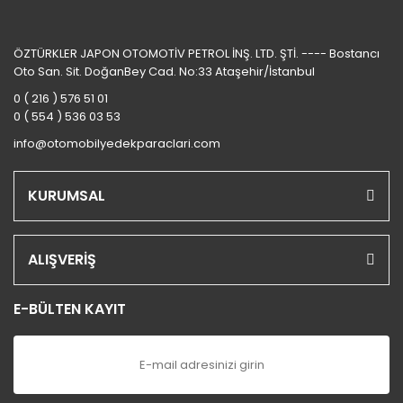
ÖZTÜRKLER JAPON OTOMOTİV PETROL İNŞ. LTD. ŞTİ. ---- Bostancı
Oto San. Sit. DoğanBey Cad. No:33 Ataşehir/İstanbul
0 ( 216 ) 576 51 01
0 ( 554 ) 536 03 53
info@otomobilyedekparaclari.com
KURUMSAL
ALIŞVERİŞ
E-BÜLTEN KAYIT