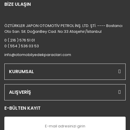
BİZE ULAŞIN
ÖZTÜRKLER JAPON OTOMOTİV PETROL İNŞ. LTD. ŞTİ. ---- Bostancı
Oto San. Sit. DoğanBey Cad. No:33 Ataşehir/İstanbul
0 ( 216 ) 576 51 01
0 ( 554 ) 536 03 53
info@otomobilyedekparaclari.com
KURUMSAL
ALIŞVERİŞ
E-BÜLTEN KAYIT