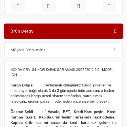
Ürün Detay
Müşteri Yorumları
HONDA CRV SİLİNDİR KAPAK SAPLAMASI 2007/2012 2.0 MODEL
İÇİN
Kargo Bilgisi :
Anlaşmalı olduğumuz kargo şirketleri ile
m
esafeye bağlı olarak
1
ila
2
gün içinde ürün adresinize
teslim
edilmektedir.
Kargo ücreti sistem tarafından, satın almak
istediğiniz ürünün parasını ödemeden önce size belirtilecektir.
Ödeme Şekli :
"
Havale, EFT, Kredi Kartı peşin,
Kredi
Kartına taksit
,
Kapıda ürün teslimi sırasında nakit ödeme,
Kapıda ürün teslimi sırasında kredi kartı tek çekim ile