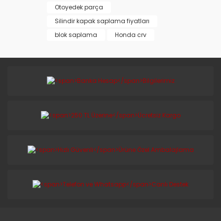
Otoyedek parça
Silindir kapak saplama fiyatları
blok saplama
Honda crv