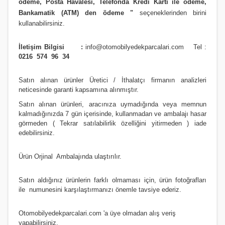
ödeme, Posta Havalesi, Telefonda Kredi Kartı ile ödeme,
Bankamatik (ATM) den ödeme
"
seçeneklerinden birini
kullanabilirsiniz
.
İletişim Bilgisi :
info@otomobilyedekparcalari.com
Tel :
0216 574 96 34
Satın alınan ürünler Üretici / İthalatçı firmanın analizleri
neticesinde garanti kapsamına alınmıştır.
Satın alınan ürünleri, aracınıza uymadığında veya memnun
kalmadığınızda 7 gün içerisinde, kullanmadan ve ambalajı hasar
görmeden ( Tekrar satılabilirlik özelliğini yitirmeden ) iade
edebilirsiniz.
Ürün Orji
nal Ambalajında ulaştırılır.
Satın aldığınız ürünlerin farklı olmaması için, ürün fotoğrafları
ile numunesini karşılaştırmanızı
önemle
tavsiye ederiz.
Otomobilyedekparcalari.com
'a üye olmadan alış veriş
yapabilirsiniz.