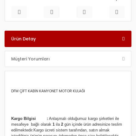
Ürün Detay
Müşteri Yorumları
DFM ÇİFT KABİN KAMYONET MOTOR KULAĞI
Kargo Bilgisi :
Anlaşmalı olduğumuz kargo şirketleri ile
m
esafeye bağlı olarak
1
ila
2
gün içinde ürün adresinize
teslim
edilmektedir.
Kargo ücreti sistem tarafından, satın almak
istediğiniz ürünün parasını ödemeden önce size belirtilecektir.