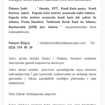
Ödeme Şekli :
"
Havale, EFT, Kredi Kartı peşin,
Kredi
Kartına taksit
,
Kapıda ürün teslimi sırasında nakit ödeme,
Kapıda ürün teslimi sırasında kredi kartı tek çekim ile
ödeme, Posta Havalesi, Telefonda Kredi Kartı ile ödeme,
Bankamatik (ATM) den ödeme
"
seçeneklerinden birini
kullanabilirsiniz
.
İletişim Bilgisi :
info@otomobilyedekparcalari.com
Tel :
0216 574 96 34
Satın alınan ürünler Üretici / İthalatçı firmanın analizleri
neticesinde garanti kapsamına alınmıştır.
Satın alınan ürünleri, aracınıza uymadığında veya memnun
kalmadığınızda 7 gün içerisinde, kullanmadan ve ambalajı hasar
görmeden ( Tekrar satılabilirlik özelliğini yitirmeden ) iade
edebilirsiniz.
Ürün Orji
nal Ambalajında ulaştırılır.