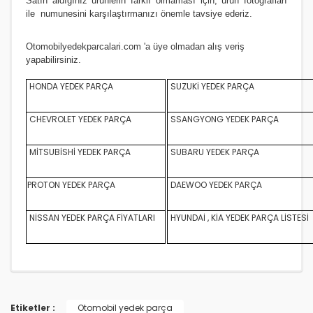
Satın aldığınız ürünlerin farklı olmaması için, ürün fotoğrafları
ile numunesini karşılaştırmanızı
önemle
tavsiye ederiz.
Otomobilyedekparcalari.com
'a üye olmadan alış veriş
yapabilirsiniz.
HONDA YEDEK PARÇA
SUZUKİ YEDEK PARÇA
CHEVROLET YEDEK PARÇA
SSANGYONG YEDEK PARÇA
MİTSUBİSHİ YEDEK PARÇA
SUBARU YEDEK PARÇA
PROTON YEDEK PARÇA
DAEWOO YEDEK PARÇA
NİSSAN YEDEK PARÇA FİYATLARI
HYUNDAİ , KİA YEDEK PARÇA LİSTESİ
Etiketler :
Otomobil yedek parça