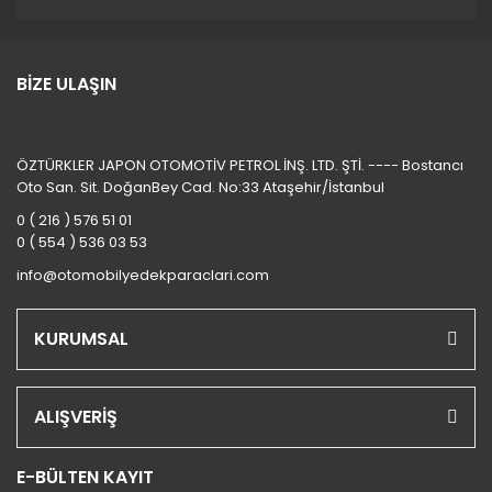
BİZE ULAŞIN
ÖZTÜRKLER JAPON OTOMOTİV PETROL İNŞ. LTD. ŞTİ. ---- Bostancı
Oto San. Sit. DoğanBey Cad. No:33 Ataşehir/İstanbul
0 ( 216 ) 576 51 01
0 ( 554 ) 536 03 53
info@otomobilyedekparaclari.com
KURUMSAL
ALIŞVERİŞ
E-BÜLTEN KAYIT