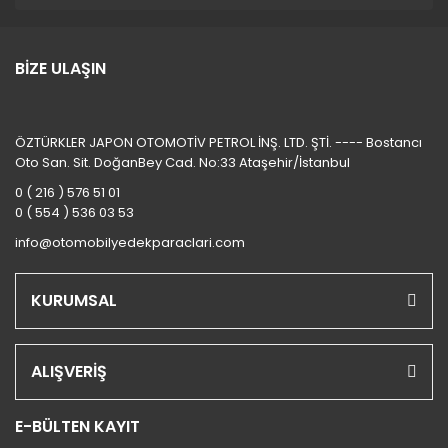
BİZE ULAŞIN
ÖZTÜRKLER JAPON OTOMOTİV PETROL İNŞ. LTD. ŞTİ. ---- Bostancı
Oto San. Sit. DoğanBey Cad. No:33 Ataşehir/İstanbul
0 ( 216 ) 576 51 01
0 ( 554 ) 536 03 53
info@otomobilyedekparaclari.com
KURUMSAL
ALIŞVERİŞ
E-BÜLTEN KAYIT