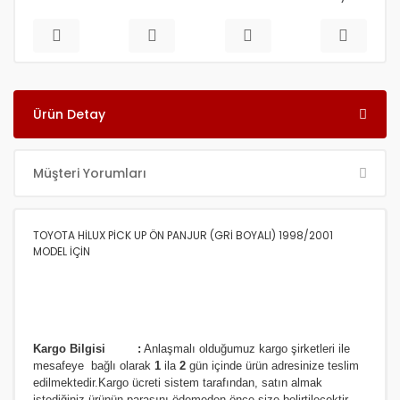
Ürün Detay
Müşteri Yorumları
TOYOTA HİLUX PİCK UP ÖN PANJUR (GRİ BOYALI) 1998/2001
MODEL İÇİN
Kargo Bilgisi :
Anlaşmalı olduğumuz kargo şirketleri ile
m
esafeye bağlı olarak
1
ila
2
gün içinde ürün adresinize
teslim
edilmektedir.
Kargo ücreti sistem tarafından, satın almak
istediğiniz ürünün parasını ödemeden önce size belirtilecektir.