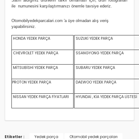
Satın aldığınız ürünlerin farklı olmaması için, ürün fotoğrafları
ile numunesini karşılaştırmanızı
önemle
tavsiye ederiz.
Otomobilyedekparcalari.com
'a üye olmadan alış veriş
yapabilirsiniz.
HONDA YEDEK PARÇA
SUZUKİ YEDEK PARÇA
CHEVROLET YEDEK PARÇA
SSANGYONG YEDEK PARÇA
MİTSUBİSHİ YEDEK PARÇA
SUBARU YEDEK PARÇA
PROTON YEDEK PARÇA
DAEWOO YEDEK PARÇA
NİSSAN YEDEK PARÇA FİYATLARI
HYUNDAİ , KİA YEDEK PARÇA LİSTESİ
Etiketler :
Yedek parça
Otomobil yedek parçaları