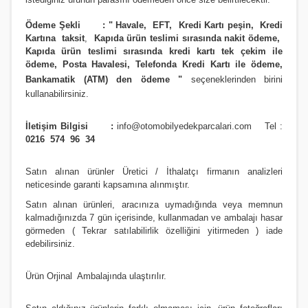
Ödeme Şekli :
"
Havale, EFT, Kredi Kartı peşin,
Kredi
Kartına taksit
,
Kapıda ürün teslimi sırasında nakit ödeme,
Kapıda ürün teslimi sırasında kredi kartı tek çekim ile
ödeme, Posta Havalesi, Telefonda Kredi Kartı ile ödeme,
Bankamatik (ATM) den ödeme
"
seçeneklerinden birini
kullanabilirsiniz
.
İletişim Bilgisi :
info@otomobilyedekparcalari.com
Tel :
0216 574 96 34
Satın alınan ürünler Üretici / İthalatçı firmanın analizleri
neticesinde garanti kapsamına alınmıştır.
Satın alınan ürünleri, aracınıza uymadığında veya memnun
kalmadığınızda 7 gün içerisinde, kullanmadan ve ambalajı hasar
görmeden ( Tekrar satılabilirlik özelliğini yitirmeden ) iade
edebilirsiniz.
Ürün Orji
nal Ambalajında ulaştırılır.