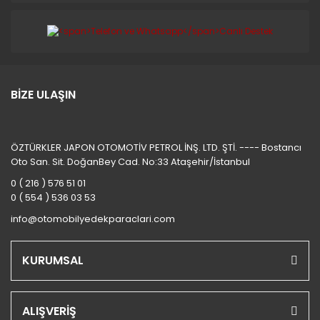
BİZE ULAŞIN
ÖZTÜRKLER JAPON OTOMOTİV PETROL İNŞ. LTD. ŞTİ. ---- Bostancı
Oto San. Sit. DoğanBey Cad. No:33 Ataşehir/İstanbul
0 ( 216 ) 576 51 01
0 ( 554 ) 536 03 53
info@otomobilyedekparaclari.com
KURUMSAL
ALIŞVERİŞ