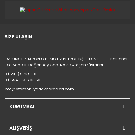
BİZE ULAŞIN
ÖZTÜRKLER JAPON OTOMOTİV PETROL İNŞ. LTD. ŞTİ. ---- Bostancı
Oto San. Sit. DoğanBey Cad. No:33 Ataşehir/İstanbul
0 ( 216 ) 576 51 01
0 ( 554 ) 536 03 53
info@otomobilyedekparaclari.com
KURUMSAL
ALIŞVERİŞ