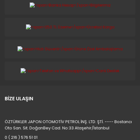
BİZE ULAŞIN
ÖZTÜRKLER JAPON OTOMOTİV PETROL İNŞ. LTD. ŞTİ. ---- Bostancı
Oto San. Sit. DoğanBey Cad. No:33 Ataşehir/İstanbul
0 ( 216 ) 576 51 01