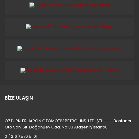
BİZE ULAŞIN
ÖZTÜRKLER JAPON OTOMOTİV PETROL İNŞ. LTD. ŞTİ. ---- Bostancı
Oto San. Sit. DoğanBey Cad. No:33 Ataşehir/İstanbul
0 ( 216 ) 576 51 01