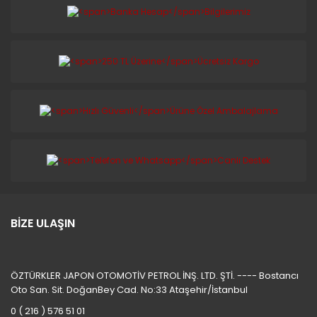
BİZE ULAŞIN
ÖZTÜRKLER JAPON OTOMOTİV PETROL İNŞ. LTD. ŞTİ. ---- Bostancı
Oto San. Sit. DoğanBey Cad. No:33 Ataşehir/İstanbul
0 ( 216 ) 576 51 01