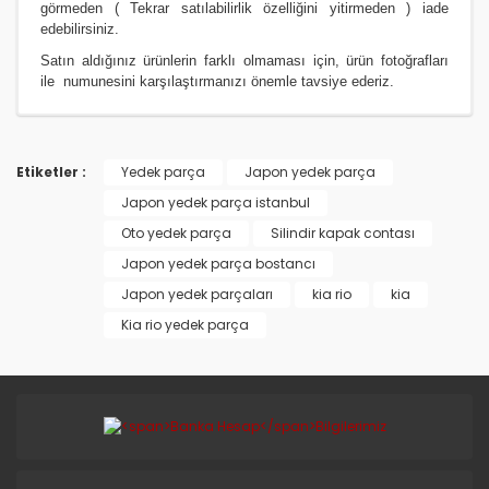
görmeden ( Tekrar satılabilirlik özelliğini yitirmeden ) iade
edebilirsiniz.
Satın aldığınız ürünlerin farklı olmaması için, ürün fotoğrafları
ile numunesini karşılaştırmanızı
önemle
tavsiye ederiz.
Etiketler :
Yedek parça
Japon yedek parça
Japon yedek parça istanbul
Oto yedek parça
Silindir kapak contası
Japon yedek parça bostancı
Japon yedek parçaları
kia rio
kia
Kia rio yedek parça