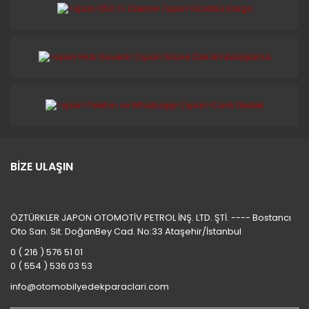
BİZE ULAŞIN
ÖZTÜRKLER JAPON OTOMOTİV PETROL İNŞ. LTD. ŞTİ. ---- Bostancı
Oto San. Sit. DoğanBey Cad. No:33 Ataşehir/İstanbul
0 ( 216 ) 576 51 01
0 ( 554 ) 536 03 53
info@otomobilyedekparaclari.com