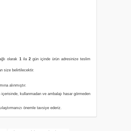
ğlı olarak
1
ila
2
gün içinde ürün adresinize
teslim
size belirtilecektir.
amına alınmıştır.
 içerisinde, kullanmadan ve ambalajı hasar görmeden
rşılaştırmanızı
önemle
tavsiye ederiz.