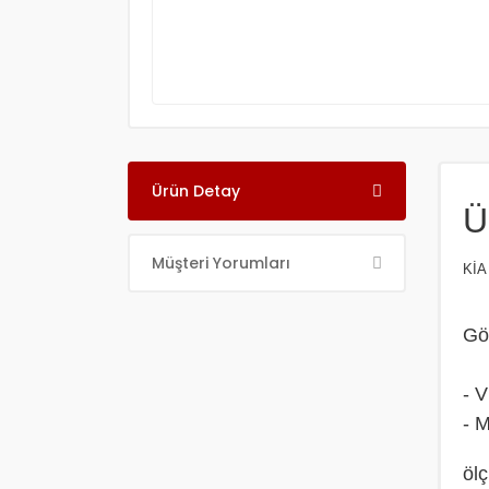
Ürün Detay
Ü
Müşteri Yorumları
KİA
Gö
- 
-
ölç