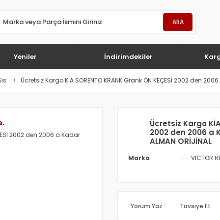
ARA
Yeniler
İndirimdekiler
Kar
is.
Ücretsiz Kargo KİA SORENTO KRANK Grank ÖN KEÇESİ 2002 den 2006
s.
Ücretsiz Kargo K
2002 den 2006 a 
ALMAN ORİJİNAL
Marka
VICTOR R
Yorum Yaz
Tavsiye Et