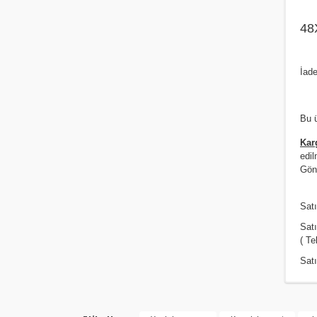
48
İade
Bu ü
Kar
edil
Gönd
Satı
Sat
( Te
Satı