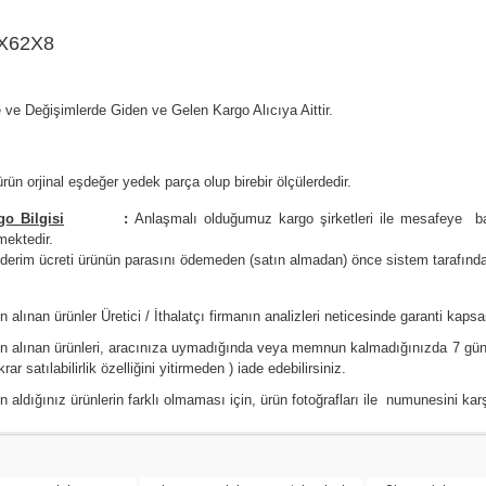
X62X8
 ve Değişimlerde Giden ve Gelen Kargo Alıcıya Aittir.
rün orjinal eşdeğer yedek parça olup birebir ölçülerdedir.
go Bilgisi
:
Anlaşmalı olduğumuz kargo şirketleri ile
m
esafeye ba
mektedir.
erim ücreti ürünün parasını ödemeden (satın almadan) önce sistem tarafından 
n alınan ürünler Üretici / İthalatçı firmanın analizleri neticesinde garanti kaps
ın alınan ürünleri, aracınıza uymadığında veya memnun kalmadığınızda 7 gün
krar satılabilirlik özelliğini yitirmeden ) iade edebilirsiniz.
n aldığınız ürünlerin farklı olmaması için, ürün fotoğrafları ile numunesini ka