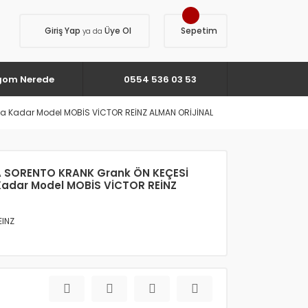
Giriş Yap
Üye Ol
Sepetim
ya da
gom Nerede
0554 536 03 53
 a Kadar Model MOBİS VİCTOR REİNZ ALMAN ORİJİNAL
İA SORENTO KRANK Grank ÖN KEÇESİ
Kadar Model MOBİS VİCTOR REİNZ
EINZ