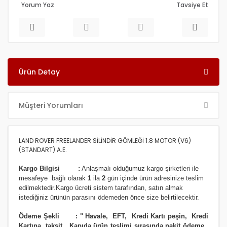
Yorum Yaz
Tavsiye Et
Ürün Detay
Müşteri Yorumları
LAND ROVER FREELANDER SİLİNDİR GÖMLEĞİ 1.8 MOTOR (V6)
(STANDART) A.E.
Kargo Bilgisi :
Anlaşmalı olduğumuz kargo şirketleri ile
m
esafeye bağlı olarak
1
ila
2
gün içinde ürün adresinize
teslim
edilmektedir.
Kargo ücreti sistem tarafından, satın almak
istediğiniz ürünün parasını ödemeden önce size belirtilecektir.
Ödeme Şekli :
"
Havale, EFT, Kredi Kartı peşin,
Kredi
Kartına taksit
,
Kapıda ürün teslimi sırasında nakit ödeme,