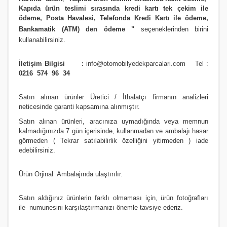
Kapıda ürün teslimi sırasında kredi kartı tek çekim ile
ödeme, Posta Havalesi, Telefonda Kredi Kartı ile ödeme,
Bankamatik (ATM) den ödeme
"
seçeneklerinden birini
kullanabilirsiniz
.
İletişim Bilgisi :
info@otomobilyedekparcalari.com
Tel :
0216 574 96 34
Satın alınan ürünler Üretici / İthalatçı firmanın analizleri
neticesinde garanti kapsamına alınmıştır.
Satın alınan ürünleri, aracınıza uymadığında veya memnun
kalmadığınızda 7 gün içerisinde, kullanmadan ve ambalajı hasar
görmeden ( Tekrar satılabilirlik özelliğini yitirmeden ) iade
edebilirsiniz.
Ürün Orji
nal Ambalajında ulaştırılır.
Satın aldığınız ürünlerin farklı olmaması için, ürün fotoğrafları
ile numunesini karşılaştırmanızı
önemle
tavsiye ederiz.