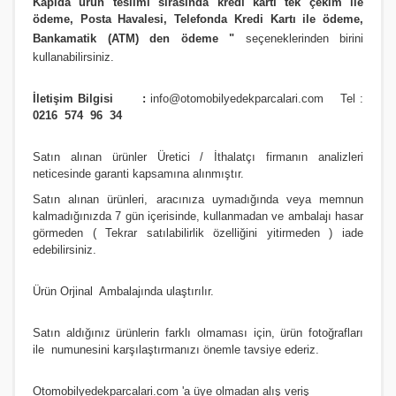
Kapıda ürün teslimi sırasında kredi kartı tek çekim ile
ödeme, Posta Havalesi, Telefonda Kredi Kartı ile ödeme,
Bankamatik (ATM) den ödeme
"
seçeneklerinden birini
kullanabilirsiniz
.
İletişim Bilgisi :
info@otomobilyedekparcalari.com
Tel :
0216 574 96 34
Satın alınan ürünler Üretici / İthalatçı firmanın analizleri
neticesinde garanti kapsamına alınmıştır.
Satın alınan ürünleri, aracınıza uymadığında veya memnun
kalmadığınızda 7 gün içerisinde, kullanmadan ve ambalajı hasar
görmeden ( Tekrar satılabilirlik özelliğini yitirmeden ) iade
edebilirsiniz.
Ürün Orji
nal Ambalajında ulaştırılır.
Satın aldığınız ürünlerin farklı olmaması için, ürün fotoğrafları
ile numunesini karşılaştırmanızı
önemle
tavsiye ederiz.
Otomobilyedekparcalari.com
'a üye olmadan alış veriş