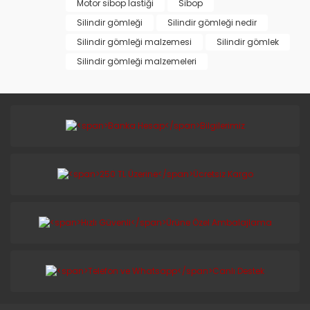
Motor sibop lastiği
Sibop
Silindir gömleği
Silindir gömleği nedir
Silindir gömleği malzemesi
Silindir gömlek
Silindir gömleği malzemeleri