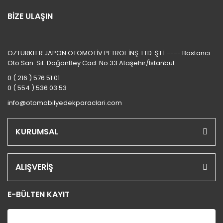
BİZE ULAŞIN
ÖZTÜRKLER JAPON OTOMOTİV PETROL İNŞ. LTD. ŞTİ. ---- Bostancı
Oto San. Sit. DoğanBey Cad. No:33 Ataşehir/İstanbul
0 ( 216 ) 576 51 01
0 ( 554 ) 536 03 53
info@otomobilyedekparaclari.com
KURUMSAL
ALIŞVERİŞ
E-BÜLTEN KAYIT