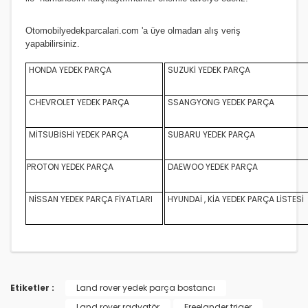
Otomobilyedekparcalari.com
'a üye olmadan alış veriş
yapabilirsiniz.
HONDA YEDEK PARÇA
SUZUKİ YEDEK PARÇA
CHEVROLET YEDEK PARÇA
SSANGYONG YEDEK PARÇA
MİTSUBİSHİ YEDEK PARÇA
SUBARU YEDEK PARÇA
PROTON YEDEK PARÇA
DAEWOO YEDEK PARÇA
NİSSAN YEDEK PARÇA FİYATLARI
HYUNDAİ , KİA YEDEK PARÇA LİSTESİ
Etiketler :
Land rover yedek parça bostancı
Land rover radyatör
Freelander triger