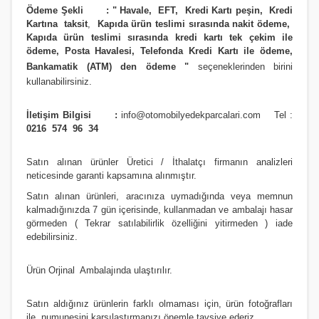
Ödeme Şekli :
"
Havale, EFT, Kredi Kartı peşin,
Kredi
Kartına taksit
,
Kapıda ürün teslimi sırasında nakit ödeme,
Kapıda ürün teslimi sırasında kredi kartı tek çekim ile
ödeme, Posta Havalesi, Telefonda Kredi Kartı ile ödeme,
Bankamatik (ATM) den ödeme
"
seçeneklerinden birini
kullanabilirsiniz
.
İletişim Bilgisi :
info@otomobilyedekparcalari.com
Tel :
0216 574 96 34
Satın alınan ürünler Üretici / İthalatçı firmanın analizleri
neticesinde garanti kapsamına alınmıştır.
Satın alınan ürünleri, aracınıza uymadığında veya memnun
kalmadığınızda 7 gün içerisinde, kullanmadan ve ambalajı hasar
görmeden ( Tekrar satılabilirlik özelliğini yitirmeden ) iade
edebilirsiniz.
Ürün Orji
nal Ambalajında ulaştırılır.
Satın aldığınız ürünlerin farklı olmaması için, ürün fotoğrafları
ile numunesini karşılaştırmanızı
önemle
tavsiye ederiz.