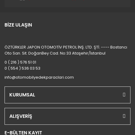
BİZE ULAŞIN
ÖZTÜRKLER JAPON OTOMOTİV PETROL İNŞ. LTD. ŞTİ. ---- Bostancı
Oto San. Sit. DoğanBey Cad. No:33 Ataşehir/İstanbul
0 ( 216 ) 576 51 01
0 ( 554 ) 536 03 53
info@otomobilyedekparaclari.com
KURUMSAL
ALIŞVERİŞ
E-BÜLTEN KAYIT