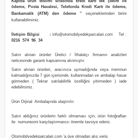
Kapıda ürün teslimi sırasında kredi kartı tek çekim ile
ödeme, Posta Havalesi, Telefonda Kredi Kartı ile ödeme,
Bankamatik (ATM) den ödeme
"
seçeneklerinden birini
kullanabilirsiniz
.
İletişim Bilgisi :
info@otomobilyedekparcalari.com
Tel :
0216 574 96 34
Satın alınan ürünler Üretici / İthalatçı firmanın analizleri
neticesinde garanti kapsamına alınmıştır.
Satın alınan ürünleri, aracınıza uymadığında veya memnun
kalmadığınızda 7 gün içerisinde, kullanmadan ve ambalajı hasar
görmeden ( Tekrar satılabilirlik özelliğini yitirmeden ) iade
edebilirsiniz.
Ürün Orji
nal Ambalajında ulaştırılır.
Satın aldığınız ürünlerin farklı olmaması için, ürün fotoğrafları
ile numunesini karşılaştırmanızı
önemle
tavsiye ederiz.
Otomobilyedekparcalari.com
'a üye olmadan alış veriş