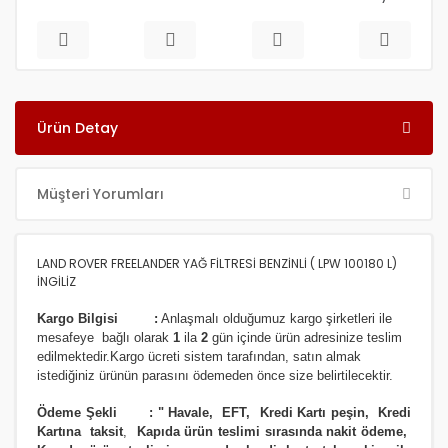
Ürün Detay
Müşteri Yorumları
LAND ROVER FREELANDER YAĞ FİLTRESİ BENZİNLİ ( LPW 100180 L)
İNGİLİZ
Kargo Bilgisi :
Anlaşmalı olduğumuz kargo şirketleri ile
m
esafeye bağlı olarak
1
ila
2
gün içinde ürün adresinize
teslim
edilmektedir.
Kargo ücreti sistem tarafından, satın almak
istediğiniz ürünün parasını ödemeden önce size belirtilecektir.
Ödeme Şekli :
"
Havale, EFT, Kredi Kartı peşin,
Kredi
Kartına taksit
,
Kapıda ürün teslimi sırasında nakit ödeme,