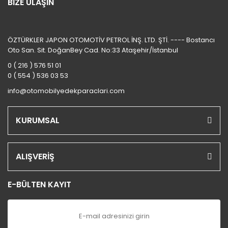
BİZE ULAŞIN
ÖZTÜRKLER JAPON OTOMOTİV PETROL İNŞ. LTD. ŞTİ. ---- Bostancı
Oto San. Sit. DoğanBey Cad. No:33 Ataşehir/İstanbul
0 ( 216 ) 576 51 01
0 ( 554 ) 536 03 53
info@otomobilyedekparaclari.com
KURUMSAL
ALIŞVERİŞ
E-BÜLTEN KAYIT