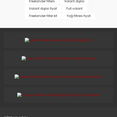
Freelander filters
Volant dişlisi
Volant dişlisi fiyat
Full volant
Freelander filter kit
Yağ filtresi fiyat