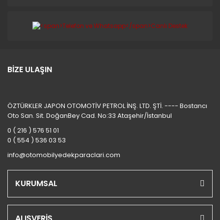
BİZE ULAŞIN
ÖZTÜRKLER JAPON OTOMOTİV PETROL İNŞ. LTD. ŞTİ. ---- Bostancı
Oto San. Sit. DoğanBey Cad. No:33 Ataşehir/İstanbul
0 ( 216 ) 576 51 01
0 ( 554 ) 536 03 53
info@otomobilyedekparaclari.com
KURUMSAL
ALIŞVERİŞ