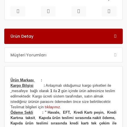
Ürün Detay
Müşteri Yorumları
Ürün Markası
:
Kargo Bilgisi
:
Anlaşmalı olduğumuz kargo şirketleri ile
m
esafeye bağlı olarak
1
ila
2
gün içinde ürün adresinize
teslim
edilmektedir.
Kargo ücreti sistem tarafından, satın almak
istediğiniz ürünün parasını ödemeden önce size belirtilecektir.
Teslimat bilgileri için
tıklayınız
.
Ödeme Şekli
:
"
Havale, EFT, Kredi Kartı peşin,
Kredi
Kartına taksit
,
Kapıda ürün teslimi sırasında nakit ödeme,
Kapıda ürün teslimi sırasında kredi kartı tek çekim ile