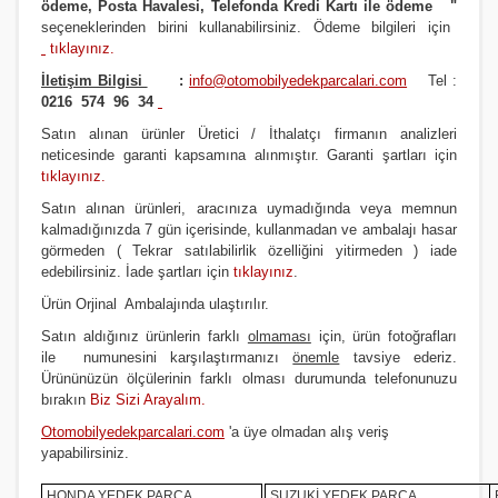
ödeme, Posta Havalesi, Telefonda Kredi Kartı ile ödeme
"
seçeneklerinden birini kullanabilirsiniz
.
Ödeme bilgileri için
tıklayınız
.
İletişim Bilgisi
:
info@otomobilyedekparcalari.com
Tel :
0216 574 96 34
Satın alınan ürünler Üretici / İthalatçı firmanın analizleri
neticesinde garanti kapsamına alınmıştır. Garanti şartları için
tıklayınız
.
Satın alınan ürünleri, aracınıza uymadığında veya memnun
kalmadığınızda 7 gün içerisinde, kullanmadan ve ambalajı hasar
görmeden ( Tekrar satılabilirlik özelliğini yitirmeden ) iade
edebilirsiniz. İade şartları için
tıklayınız
.
Ürün Orji
nal Ambalajında ulaştırılır.
Satın aldığınız ürünlerin farklı
olmaması
için, ürün fotoğrafları
ile numunesini karşılaştırmanızı
önemle
tavsiye ederiz.
Ürününüzün ölçülerinin farklı olması durumunda telefonunuzu
bırakın
Biz Sizi Arayalım.
Otomobilyedekparcalari.com
'a üye olmadan alış veriş
yapabilirsiniz.
HONDA YEDEK PARÇA
SUZUKİ YEDEK PARÇA