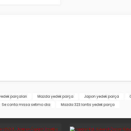
yedek parçaları
Mazda yedek parça
Japon yedek parça
Se conta missa setimo dia
Mazda 323 lantis yedek parça