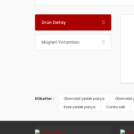
Ürün Detay
Müşteri Yorumları
Etiketler :
Otomobil yedek parça
Otomobil 
Kore yedek parça
Conta seti