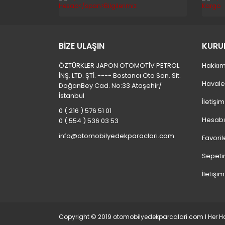
BİZE ULAŞIN
KURU
ÖZTÜRKLER JAPON OTOMOTİV PETROL
Hakkım
İNŞ. LTD. ŞTİ. ---- Bostancı Oto San. Sit.
Havale
DoğanBey Cad. No:33 Ataşehir/
İstanbul
İletişi
0 ( 216 ) 576 51 01
Hesab
0 ( 554 ) 536 03 53
info@otomobilyedekparaclari.com
Favoril
Sepeti
İletişim
Copyright © 2019 otomobilyedekparcalari.com l Her Hak