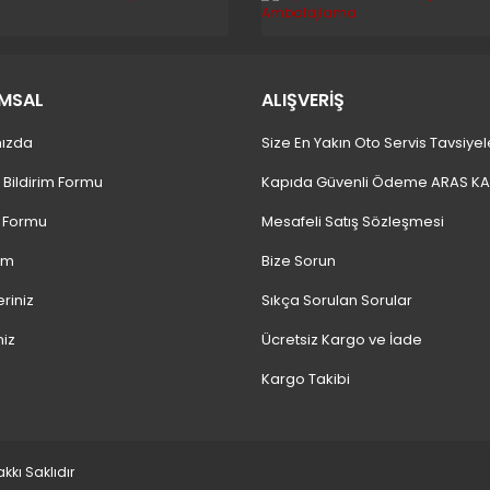
MSAL
ALIŞVERİŞ
ızda
Size En Yakın Oto Servis Tavsiyel
 Bildirim Formu
Kapıda Güvenli Ödeme ARAS K
m Formu
Mesafeli Satış Sözleşmesi
ım
Bize Sorun
eriniz
Sıkça Sorulan Sorular
niz
Ücretsiz Kargo ve İade
Kargo Takibi
kı Saklıdır