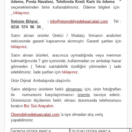
ödeme, Posta Havalesi, Telefonda Kredi Kartı ile ödeme
"
seçeneklerinden birini kullanabilirsiniz
.
Ödeme bilgileri için
tıklayınız
.
İletişim Bilgisi
:
info@otomobilyedekparcalari.com
Tel :
0216 574 96 34
Satın alınan ürünler Üretici / İthalatçı firmanın analizleri
neticesinde garanti kapsamına alınmıştır. Garanti şartları için
tıklayınız
.
Satın alınan ürünleri, aracınıza uymadığında veya memnun
kalmadığınızda 7 gün içerisinde, kullanmadan ve ambalajı hasar
görmeden ( Tekrar satılabilirlik özelliğini yitirmeden ) iade
edebilirsiniz. İade şartları için
tıklayınız
.
Ürün Orji
nal Ambalajında ulaştırılır.
Satın aldığınız ürünlerin farklı
olmaması
için, ürün fotoğrafları
ile numunesini karşılaştırmanızı
önemle
tavsiye ederiz.
Ürününüzün ölçülerinin farklı olması durumunda telefonunuzu
bırakın
Biz Sizi Arayalım.
Otomobilyedekparcalari.com
'a üye olmadan alış veriş
yapabilirsiniz.
HONDA YEDEK PARÇA
SUZUKİ YEDEK PARÇA