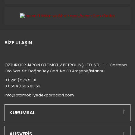
BİZE ULAŞIN
ÖZTÜRKLER JAPON OTOMOTİV PETROL İNŞ. LTD. ŞTİ. ---- Bostancı
Oto San. Sit. DoğanBey Cad. No:33 Ataşehir/İstanbul
0 ( 216 ) 576 51 01
0 ( 554 ) 536 03 53
info@otomobilyedekparaclari.com
KURUMSAL
ALIŞVERİŞ