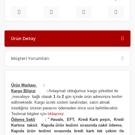
Ürün Detay
Müşteri Yorumları
Ürün Markası
:
Kargo Bilgisi
:
Anlaşmalı olduğumuz kargo şirketleri ile
m
esafeye bağlı olarak
1
ila
2
gün içinde ürün adresinize
teslim
edilmektedir.
Kargo ücreti sistem tarafından, satın almak
istediğiniz ürünün parasını ödemeden önce size belirtilecektir.
Teslimat bilgileri için
tıklayınız
.
Ödeme Şekli
:
"
Havale, EFT, Kredi Kartı peşin,
Kredi
Kartına taksit
,
Kapıda ürün teslimi sırasında nakit ödeme,
Kapıda ürün teslimi sırasında kredi kartı tek çekim ile