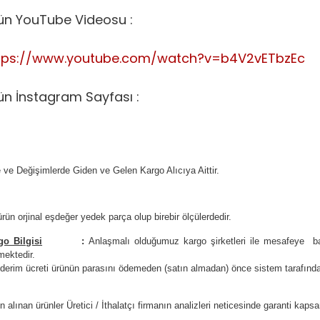
ün YouTube Videosu :
tps://www.youtube.com/watch?v=b4V2vETbzEc
ün İnstagram Sayfası :
 ve Değişimlerde Giden ve Gelen Kargo Alıcıya Aittir.
rün orjinal eşdeğer yedek parça olup birebir ölçülerdedir.
go Bilgisi
:
Anlaşmalı olduğumuz kargo şirketleri ile
m
esafeye ba
mektedir.
erim ücreti ürünün parasını ödemeden (satın almadan) önce sistem tarafından 
n alınan ürünler Üretici / İthalatçı firmanın analizleri neticesinde garanti kaps