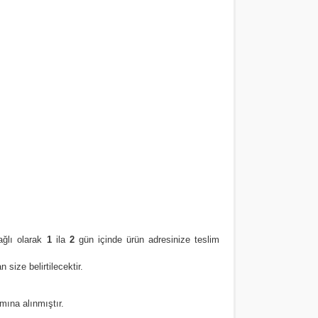
ğlı olarak
1
ila
2
gün içinde ürün adresinize
teslim
size belirtilecektir.
amına alınmıştır.