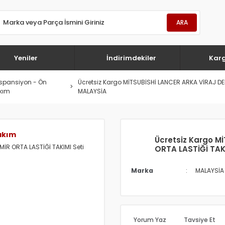
ARA
Yeniler
İndirimdekiler
Kar
spansiyon - Ön
Ücretsiz Kargo MİTSUBİSHİ LANCER ARKA VİRAJ DE
kım
MALAYSİA
akım
Ücretsiz Kargo M
ORTA LASTİĞİ TAK
Marka
MALAYSİA
Yorum Yaz
Tavsiye Et