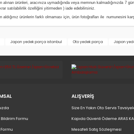
ın alınan ürünleri, aracınıza uymadığında veya memnun kalmadığınızda 7 gün
krar satılabilirlik özelliğini yitirmeden ) iade edebilirsiniz.
n aldığınız ürünlerin farklı olmaması için, ürün fotoğrafları ile numunesini ka
Japon yedek parça istanbul
Oto yedek parça
Japon yed
MSAL
ALIŞVERİŞ
ızda
Size En Yakın Oto Servis Tavsiyel
 Bildirim Formu
Kapıda Güvenli Ödeme ARAS K
m Formu
Mesafeli Satış Sözleşmesi