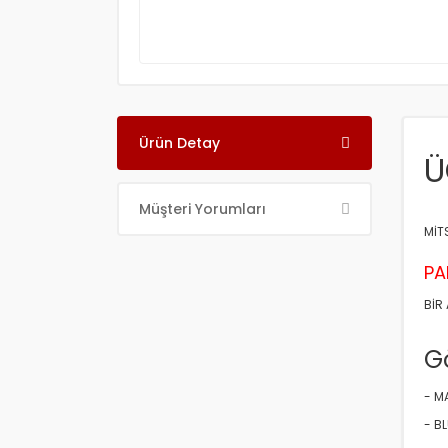
Ürün Detay
Ü
Müşteri Yorumları
MİT
PA
BİR
Gö
- M
- B