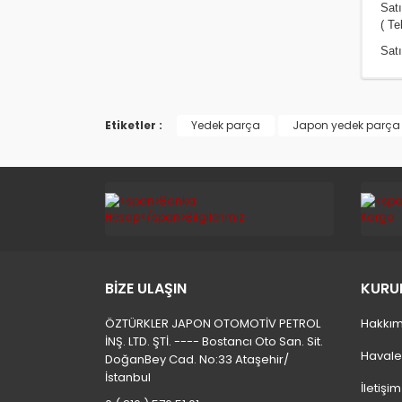
Sat
( Te
Satı
Etiketler :
Yedek parça
Japon yedek parça
BİZE ULAŞIN
KURU
ÖZTÜRKLER JAPON OTOMOTİV PETROL
Hakkım
İNŞ. LTD. ŞTİ. ---- Bostancı Oto San. Sit.
Havale
DoğanBey Cad. No:33 Ataşehir/
İstanbul
İletişi