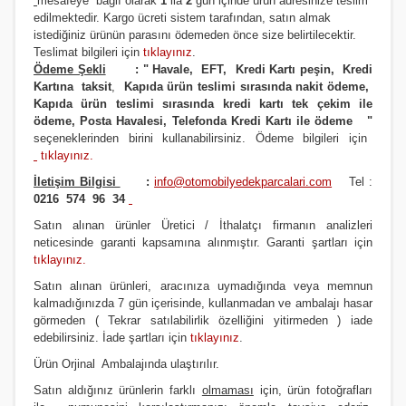
m
esafeye bağlı olarak
1
ila
2
gün içinde ürün adresinize
teslim
JAZZ 2002-2006
i20- 2012 ve Üstü
SOUL
PREMACY
QASHQAİ 2013 VE ÜSTÜ MODEL
RAV4 2012 ve Üstü
edilmektedir.
Kargo ücreti sistem tarafından, satın almak
istediğiniz ürünün parasını ödemeden önce size belirtilecektir.
JAZZ 2006/2009
İ30- 2008 ve Üstü
SPORTAGE 2004 Ve Üstü
RX8
SKYSTAR PİCK UP
RAV4 4X4 1991/2000
Teslimat bilgileri için
tıklayınız
.
Ödeme Şekli
:
"
Havale, EFT, Kredi Kartı peşin,
Kredi
Kartına taksit
,
Kapıda ürün teslimi sırasında nakit ödeme,
JAZZ 2009/2012
İ30- 2012 VE ÜSTÜ
SPORTAGE 2011 VE ÜSTÜ MODEL
SUNNY
RAV4 4X4 2001/2004
Kapıda ürün teslimi sırasında kredi kartı tek çekim ile
ödeme, Posta Havalesi, Telefonda Kredi Kartı ile ödeme
"
JAZZ 2012 ve Üstü
İ40
SPORTAGE 2016 VE ÜSTÜ MODEL
TERRANO
RAV4 4X4 2004/2006
seçeneklerinden birini kullanabilirsiniz
.
Ödeme bilgileri için
tıklayınız
.
LEGEND
İONIQ 2016 ve Üstü Model
VENGA
URVAN MİNİBÜS E24
RAV4 4X4 2007/2009
İletişim Bilgisi
:
info@otomobilyedekparcalari.com
Tel :
PRELUDE
İX20
VANETTE (VANETTA) / C23
RAV4 4X4 2009/2012
0216 574 96 34
Satın alınan ürünler Üretici / İthalatçı firmanın analizleri
S2000
İX35
X-TRAİL
STARLET
neticesinde garanti kapsamına alınmıştır. Garanti şartları için
tıklayınız
.
SHUTTLE
İX45
X-TRAİL 2014 VE ÜSTÜ
YARİS 1999/2000
Satın alınan ürünleri, aracınıza uymadığında veya memnun
kalmadığınızda 7 gün içerisinde, kullanmadan ve ambalajı hasar
STREAM
İX55
YARİS 2000/2006
görmeden ( Tekrar satılabilirlik özelliğini yitirmeden ) iade
edebilirsiniz. İade şartları için
tıklayınız
.
KONA 2017 ve Üstü
YARİS 2006/2012
Ürün Orji
nal Ambalajında ulaştırılır.
MATRİX
YARİS 2012 VE ÜSTÜ
Satın aldığınız ürünlerin farklı
olmaması
için, ürün fotoğrafları