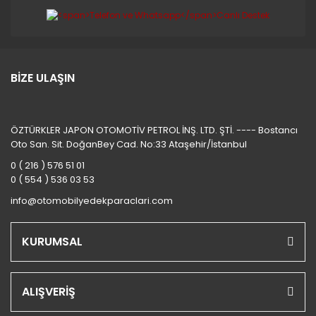
STAREX MİNİBÜS 97/08
TERRACAN
TRAJET
BİZE ULAŞIN
TUCSON 2010/2012
TUCSON 2015 VE ÜSTÜ
ÖZTÜRKLER JAPON OTOMOTİV PETROL İNŞ. LTD. ŞTİ. ---- Bostancı
TUCSON 4X4 JEEP
Oto San. Sit. DoğanBey Cad. No:33 Ataşehir/İstanbul
0 ( 216 ) 576 51 01
XG
0 ( 554 ) 536 03 53
info@otomobilyedekparaclari.com
KURUMSAL
ALIŞVERİŞ