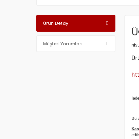
Ürün Detay
Ü
Müşteri Yorumları
NİS
Ür
ht
İade
Bu ü
Kar
edil