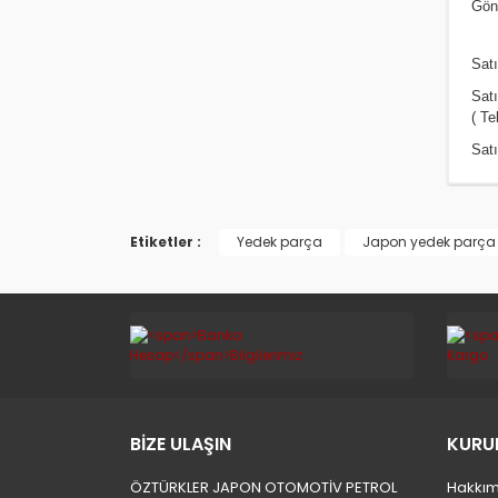
Gönd
Satı
Sat
( Te
Satı
Etiketler :
Yedek parça
Japon yedek parça
BİZE ULAŞIN
KURU
ÖZTÜRKLER JAPON OTOMOTİV PETROL
Hakkım