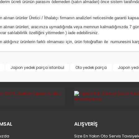
erim ücreti ürünün parasını ödemeden (satın almadan) önce sistem tarafından 
n alınan ürünler Üretici / İthalatçı firmanın analizleri neticesinde garanti kaps
ın alınan ürünleri, aracınıza uymadığında veya memnun kalmadığınızda 7 gün
krar satılabilirlik özelliğini yitirmeden ) iade edebilirsiniz.
n aldığınız ürünlerin farklı olmaması için, ürün fotoğrafları ile numunesini ka
Japon yedek parça istanbul
Oto yedek parça
Japon yed
MSAL
ALIŞVERİŞ
ızda
Size En Yakın Oto Servis Tavsiyel