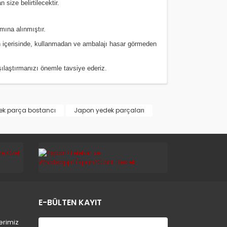
size belirtilecektir.
amına alınmıştır.
 içerisinde, kullanmadan ve ambalajı hasar görmeden
rşılaştırmanızı
önemle
tavsiye ederiz.
ek parça bostancı
Japon yedek parçaları
E-BÜLTEN KAYIT
erimiz