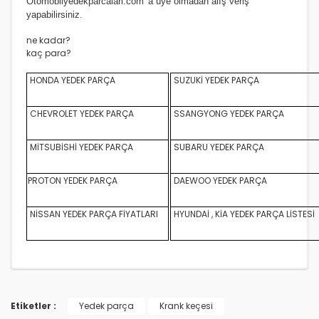
Otomobilyedekparcalari.com
'a üye olmadan alış veriş
yapabilirsiniz.
ne kadar?
kaç para?
HONDA YEDEK PARÇA
SUZUKİ YEDEK PARÇA
CHEVROLET YEDEK PARÇA
SSANGYONG YEDEK PARÇA
MİTSUBİSHİ YEDEK PARÇA
SUBARU YEDEK PARÇA
PROTON YEDEK PARÇA
DAEWOO YEDEK PARÇA
NİSSAN YEDEK PARÇA FİYATLARI
HYUNDAİ , KİA YEDEK PARÇA LİSTESİ
Etiketler :
Yedek parça
Krank keçesi