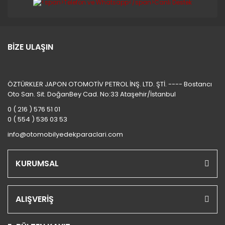
BİZE ULAŞIN
ÖZTÜRKLER JAPON OTOMOTİV PETROL İNŞ. LTD. ŞTİ. ---- Bostancı
Oto San. Sit. DoğanBey Cad. No:33 Ataşehir/İstanbul
0 ( 216 ) 576 51 01
0 ( 554 ) 536 03 53
info@otomobilyedekparaclari.com
KURUMSAL
ALIŞVERİŞ