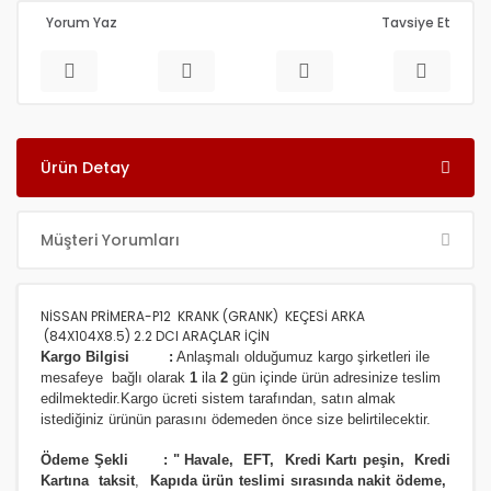
Yorum Yaz
Tavsiye Et
Ürün Detay
Müşteri Yorumları
NİSSAN PRİMERA-P12 KRANK (GRANK) KEÇESİ ARKA
(84X104X8.5) 2.2 DCI ARAÇLAR İÇİN
Kargo Bilgisi :
Anlaşmalı olduğumuz kargo şirketleri ile
m
esafeye bağlı olarak
1
ila
2
gün içinde ürün adresinize
teslim
edilmektedir.
Kargo ücreti sistem tarafından, satın almak
istediğiniz ürünün parasını ödemeden önce size belirtilecektir.
Ödeme Şekli :
"
Havale, EFT, Kredi Kartı peşin,
Kredi
Kartına taksit
,
Kapıda ürün teslimi sırasında nakit ödeme,