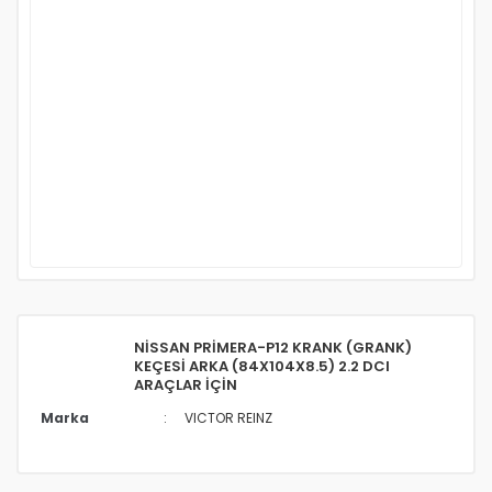
NİSSAN PRİMERA-P12 KRANK (GRANK)
KEÇESİ ARKA (84X104X8.5) 2.2 DCI
ARAÇLAR İÇİN
Marka
VICTOR REINZ