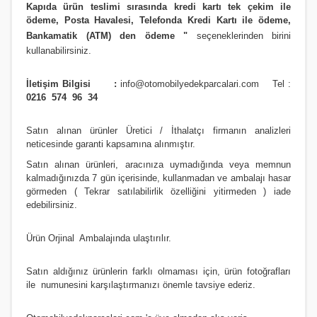
Kapıda ürün teslimi sırasında kredi kartı tek çekim ile
ödeme, Posta Havalesi, Telefonda Kredi Kartı ile ödeme,
Bankamatik (ATM) den ödeme
"
seçeneklerinden birini
kullanabilirsiniz
.
İletişim Bilgisi :
info@otomobilyedekparcalari.com
Tel :
0216 574 96 34
Satın alınan ürünler Üretici / İthalatçı firmanın analizleri
neticesinde garanti kapsamına alınmıştır.
Satın alınan ürünleri, aracınıza uymadığında veya memnun
kalmadığınızda 7 gün içerisinde, kullanmadan ve ambalajı hasar
görmeden ( Tekrar satılabilirlik özelliğini yitirmeden ) iade
edebilirsiniz.
Ürün Orji
nal Ambalajında ulaştırılır.
Satın aldığınız ürünlerin farklı olmaması için, ürün fotoğrafları
ile numunesini karşılaştırmanızı
önemle
tavsiye ederiz.