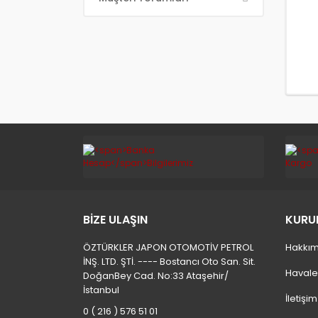
BİZE ULAŞIN
KURU
ÖZTÜRKLER JAPON OTOMOTİV PETROL
Hakkım
İNŞ. LTD. ŞTİ. ---- Bostancı Oto San. Sit.
Havale
DoğanBey Cad. No:33 Ataşehir/
İstanbul
İletişi
0 ( 216 ) 576 51 01