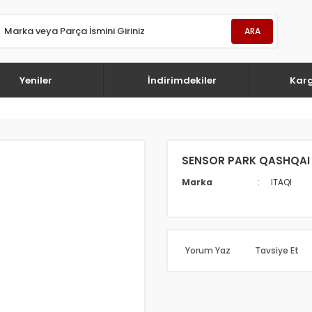
ARA
Yeniler
İndirimdekiler
Kar
SENSOR PARK QASHQAI 
Marka
ITAQI
Yorum Yaz
Tavsiye Et