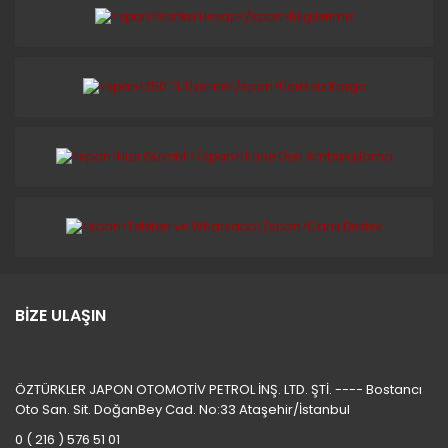
BİZE ULAŞIN
ÖZTÜRKLER JAPON OTOMOTİV PETROL İNŞ. LTD. ŞTİ. ---- Bostancı
Oto San. Sit. DoğanBey Cad. No:33 Ataşehir/İstanbul
0 ( 216 ) 576 51 01