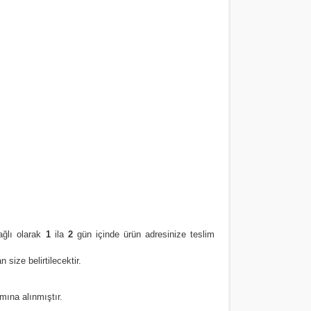
ğlı olarak
1
ila
2
gün içinde ürün adresinize
teslim
size belirtilecektir.
amına alınmıştır.