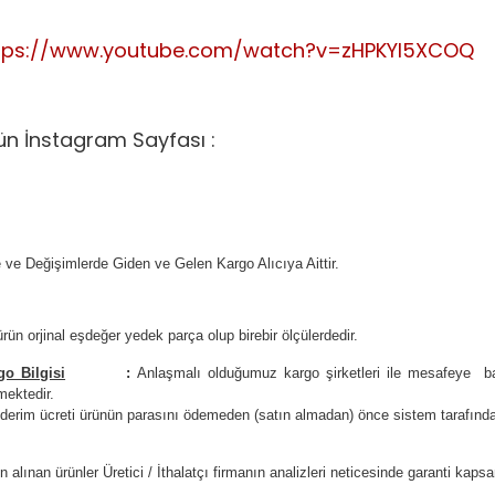
tps://www.youtube.com/watch?v=zHPKYI5XCOQ
ün İnstagram Sayfası :
 ve Değişimlerde Giden ve Gelen Kargo Alıcıya Aittir.
rün orjinal eşdeğer yedek parça olup birebir ölçülerdedir.
go Bilgisi
:
Anlaşmalı olduğumuz kargo şirketleri ile
m
esafeye ba
mektedir.
erim ücreti ürünün parasını ödemeden (satın almadan) önce sistem tarafından 
n alınan ürünler Üretici / İthalatçı firmanın analizleri neticesinde garanti kaps