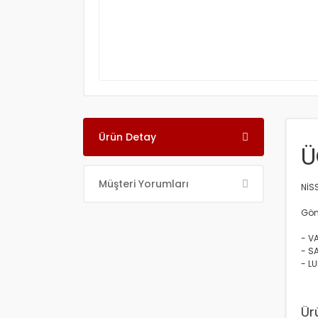
Ürün Detay
Ü
Müşteri Yorumları
NİS
Gön
- V
- S
- L
Ür