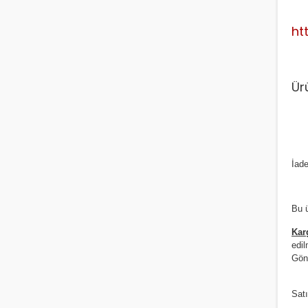
ht
Ür
İade
Bu ü
Kar
edil
Gönd
Satı