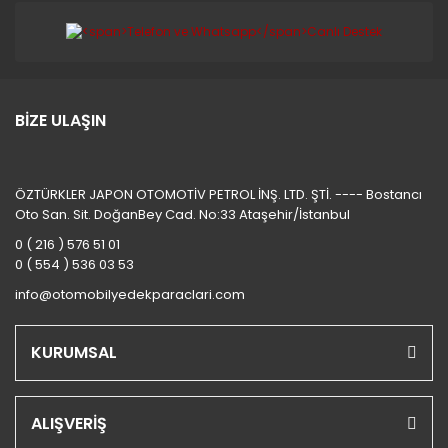
BİZE ULAŞIN
ÖZTÜRKLER JAPON OTOMOTİV PETROL İNŞ. LTD. ŞTİ. ---- Bostancı
Oto San. Sit. DoğanBey Cad. No:33 Ataşehir/İstanbul
0 ( 216 ) 576 51 01
0 ( 554 ) 536 03 53
info@otomobilyedekparaclari.com
KURUMSAL
ALIŞVERİŞ