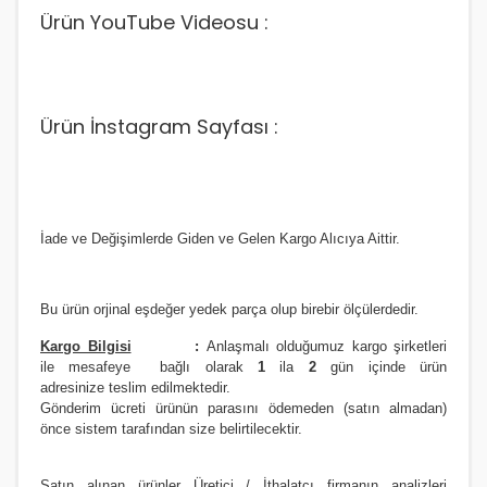
Ürün YouTube Videosu :
Ürün İnstagram Sayfası :
İade ve Değişimlerde Giden ve Gelen Kargo Alıcıya Aittir.
Bu ürün orjinal eşdeğer yedek parça olup birebir ölçülerdedir.
Kargo Bilgisi
:
Anlaşmalı olduğumuz kargo şirketleri
ile
m
esafeye bağlı olarak
1
ila
2
gün içinde ürün
adresinize
teslim edilmektedir.
Gönderim ücreti ürünün parasını ödemeden (satın almadan)
önce sistem tarafından size belirtilecektir.
Satın alınan ürünler Üretici / İthalatçı firmanın analizleri