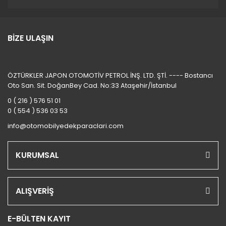
BİZE ULAŞIN
ÖZTÜRKLER JAPON OTOMOTİV PETROL İNŞ. LTD. ŞTİ. ---- Bostancı
Oto San. Sit. DoğanBey Cad. No:33 Ataşehir/İstanbul
0 ( 216 ) 576 51 01
0 ( 554 ) 536 03 53
info@otomobilyedekparaclari.com
KURUMSAL
ALIŞVERİŞ
E-BÜLTEN KAYIT