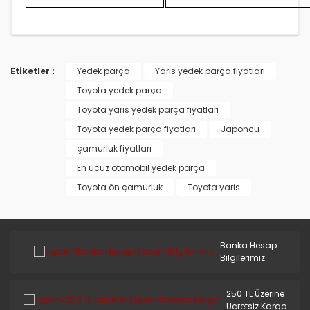
STAREX MİNİBÜS 97/08
TERRACAN
TRAJET
Etiketler :
Yedek parça
Yaris yedek parça fiyatları
TUCSON 2010/2012
Toyota yedek parça
Toyota yaris yedek parça fiyatları
TUCSON 2015 VE ÜSTÜ
Toyota yedek parça fiyatları
Japoncu
TUCSON 4X4 JEEP
çamurluk fiyatları
XG
En ucuz otomobil yedek parça
Toyota ön çamurluk
Toyota yaris
Banka Hesap
Bilgilerimiz
250 TL Üzerine
Ücretsiz Kargo