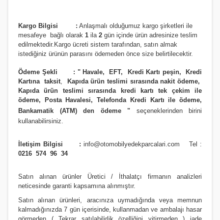
JAZZ 2002-2006
i20- 2012 ve Üstü
SOUL
PREMACY
QASHQAİ 2013 VE ÜSTÜ MODEL
RAV4 2012 ve Üstü
Kargo Bilgisi :
Anlaşmalı olduğumuz kargo şirketleri ile
JAZZ 2006/2009
İ30- 2008 ve Üstü
SPORTAGE 2004 Ve Üstü
RX8
SKYSTAR PİCK UP
RAV4 4X4 1991/2000
m
esafeye bağlı olarak
1
ila
2
gün içinde ürün adresinize
teslim
edilmektedir.
Kargo ücreti sistem tarafından, satın almak
JAZZ 2009/2012
İ30- 2012 VE ÜSTÜ
SPORTAGE 2011 VE ÜSTÜ MODEL
SUNNY
RAV4 4X4 2001/2004
istediğiniz ürünün parasını ödemeden önce size belirtilecektir.
JAZZ 2012 ve Üstü
İ40
SPORTAGE 2016 VE ÜSTÜ MODEL
TERRANO
RAV4 4X4 2004/2006
Ödeme Şekli :
"
Havale, EFT, Kredi Kartı peşin,
Kredi
Kartına taksit
,
Kapıda ürün teslimi sırasında nakit ödeme,
LEGEND
İONIQ 2016 ve Üstü Model
VENGA
URVAN MİNİBÜS E24
RAV4 4X4 2007/2009
Kapıda ürün teslimi sırasında kredi kartı tek çekim ile
ödeme, Posta Havalesi, Telefonda Kredi Kartı ile ödeme,
PRELUDE
İX20
VANETTE (VANETTA) / C23
RAV4 4X4 2009/2012
Bankamatik (ATM) den ödeme
"
seçeneklerinden birini
kullanabilirsiniz
.
S2000
İX35
X-TRAİL
STARLET
İletişim Bilgisi :
info@otomobilyedekparcalari.com
Tel :
SHUTTLE
İX45
X-TRAİL 2014 VE ÜSTÜ
YARİS 1999/2000
0216 574 96 34
STREAM
İX55
YARİS 2000/2006
Satın alınan ürünler Üretici / İthalatçı firmanın analizleri
KONA 2017 ve Üstü
YARİS 2006/2012
neticesinde garanti kapsamına alınmıştır.
Satın alınan ürünleri, aracınıza uymadığında veya memnun
MATRİX
YARİS 2012 VE ÜSTÜ
kalmadığınızda 7 gün içerisinde, kullanmadan ve ambalajı hasar
görmeden ( Tekrar satılabilirlik özelliğini yitirmeden ) iade