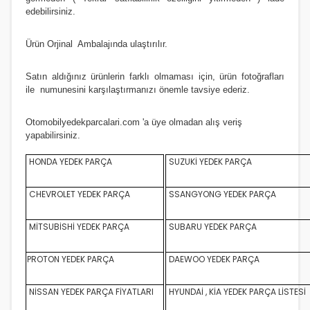
S.COUPE(1.5I)
edebilirsiniz.
SANTA FE 2002/2007
Ürün Orji
nal Ambalajında ulaştırılır.
SANTA FE 2007 ve Üstü
Satın aldığınız ürünlerin farklı olmaması için, ürün fotoğrafları
SANTA FE 2012/2016
ile numunesini karşılaştırmanızı
önemle
tavsiye ederiz.
SONATA 1988/1993
Otomobilyedekparcalari.com
'a üye olmadan alış veriş
yapabilirsiniz.
SONATA 1994/1996
HONDA YEDEK PARÇA
SUZUKİ YEDEK PARÇA
SONATA 1997/1999
CHEVROLET YEDEK PARÇA
SSANGYONG YEDEK PARÇA
SONATA 1999/2002
MİTSUBİSHİ YEDEK PARÇA
SUBARU YEDEK PARÇA
SONATA 2003/2005
SONATA 2005/2011
PROTON YEDEK PARÇA
DAEWOO YEDEK PARÇA
STAREX LİBERO
NİSSAN YEDEK PARÇA FİYATLARI
HYUNDAİ , KİA YEDEK PARÇA LİSTESİ