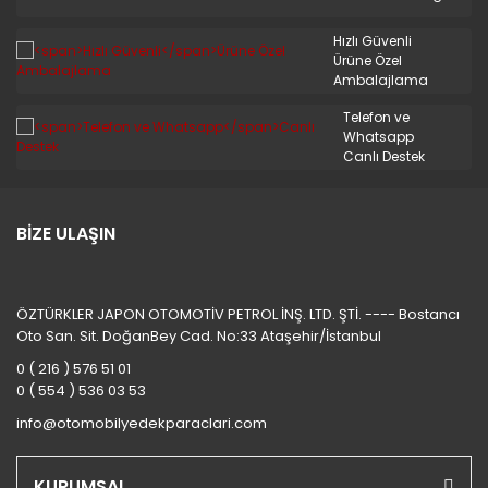
Hızlı Güvenli
Ürüne Özel
Ambalajlama
Telefon ve
Whatsapp
Canlı Destek
BİZE ULAŞIN
ÖZTÜRKLER JAPON OTOMOTİV PETROL İNŞ. LTD. ŞTİ. ---- Bostancı
Oto San. Sit. DoğanBey Cad. No:33 Ataşehir/İstanbul
0 ( 216 ) 576 51 01
0 ( 554 ) 536 03 53
info@otomobilyedekparaclari.com
KURUMSAL