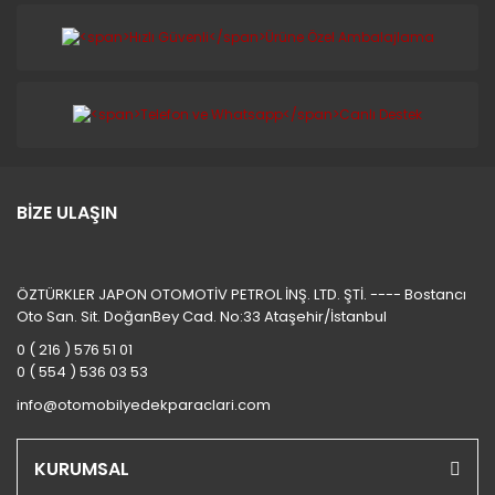
BİZE ULAŞIN
ÖZTÜRKLER JAPON OTOMOTİV PETROL İNŞ. LTD. ŞTİ. ---- Bostancı
Oto San. Sit. DoğanBey Cad. No:33 Ataşehir/İstanbul
0 ( 216 ) 576 51 01
0 ( 554 ) 536 03 53
info@otomobilyedekparaclari.com
KURUMSAL