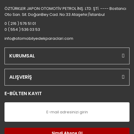
ÖZTÜRKLER JAPON OTOMOTİV PETROL İNŞ. LTD. ŞTİ. ---- Bostancı
Oto San. Sit. DoğanBey Cad. No:33 Ataşehir/İstanbul
0 ( 216 ) 576 51 01
0 ( 554 ) 536 03 53
info@otomobilyedekparaclari.com
KURUMSAL
ALIŞVERİŞ
E-BÜLTEN KAYIT
Şimdi Abone Ol