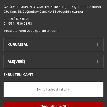
ÖZTÜRKLER JAPON OTOMOTİV PETROL İNŞ. LTD. ŞTİ. ---- Bostancı
Oto San. Sit. DoğanBey Cad. No:33 Ataşehir/İstanbul
0 ( 216 ) 576 51 01
0 ( 554 ) 536 03 53
info@otomobilyedekparaclari.com
KURUMSAL
ALIŞVERİŞ
E-BÜLTEN KAYIT
Şimdi Abone Ol