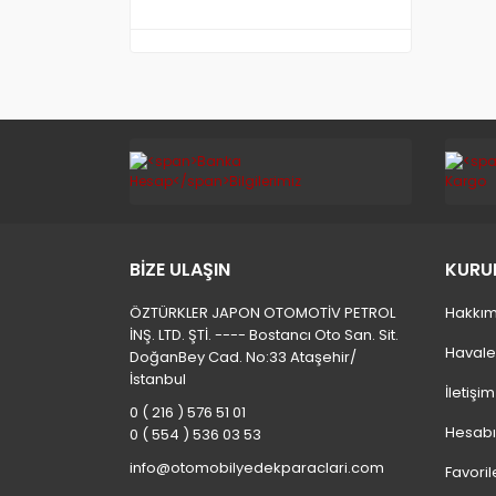
BİZE ULAŞIN
KURU
ÖZTÜRKLER JAPON OTOMOTİV PETROL
Hakkım
İNŞ. LTD. ŞTİ. ---- Bostancı Oto San. Sit.
Havale
DoğanBey Cad. No:33 Ataşehir/
İstanbul
İletişi
0 ( 216 ) 576 51 01
Hesab
0 ( 554 ) 536 03 53
info@otomobilyedekparaclari.com
Favoril