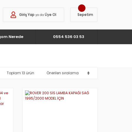
Giriş Yap
Üye Ol
Sepetim
ya da
gom Nerede
0554 536 03 53
Toplam 13 ürün