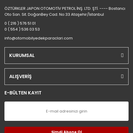
ÖZTÜRKLER JAPON OTOMOTİV PETROL İNŞ. LTD. ŞTİ. ---- Bostancı
Oto San. Sit. DoğanBey Cad. No:33 Ataşehir/İstanbul
0 ( 216 ) 576 51 01
0 ( 554 ) 536 03 53
info@otomobilyedekparaclari.com
KURUMSAL
ALIŞVERİŞ
E-BÜLTEN KAYIT
Şimdi Abone Ol