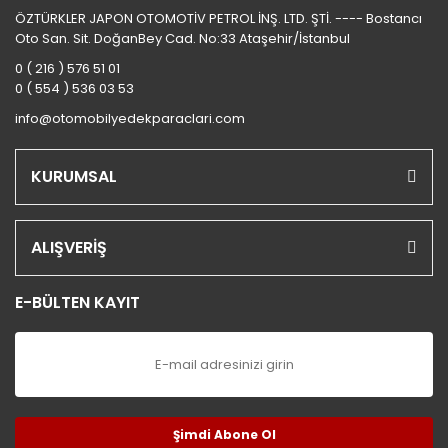
ÖZTÜRKLER JAPON OTOMOTİV PETROL İNŞ. LTD. ŞTİ. ---- Bostancı
Oto San. Sit. DoğanBey Cad. No:33 Ataşehir/İstanbul
0 ( 216 ) 576 51 01
0 ( 554 ) 536 03 53
info@otomobilyedekparaclari.com
KURUMSAL
ALIŞVERİŞ
E-BÜLTEN KAYIT
Şimdi Abone Ol