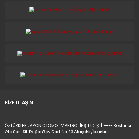
BİZE ULAŞIN
ÖZTÜRKLER JAPON OTOMOTİV PETROL İNŞ. LTD. ŞTİ. ---- Bostancı
Oto San. Sit. DoğanBey Cad. No:33 Ataşehir/İstanbul