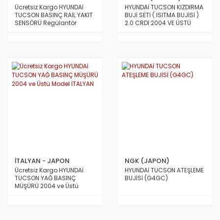
Ücretsiz Kargo HYUNDAİ
HYUNDAİ TUCSON KIZDIRMA
TUCSON BASINÇ RAİL YAKIT
BUJİ SETİ ( ISITMA BUJİSİ )
SENSÖRÜ Regülantör
2.0 CRDİ 2004 VE ÜSTÜ
TAİWAN
ARAÇLAR İÇİN ( 11V )
İTALYAN - JAPON
NGK (JAPON)
Ücretsiz Kargo HYUNDAİ
HYUNDAİ TUCSON ATEŞLEME
TUCSON YAĞ BASINÇ
BUJİSİ (G4GC)
MÜŞÜRÜ 2004 ve Üstü
Model İTALYAN