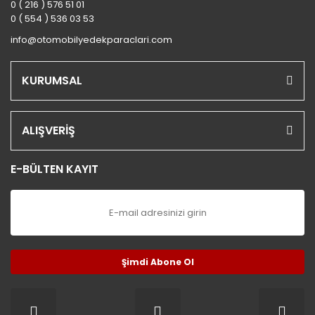
0 ( 216 ) 576 51 01
0 ( 554 ) 536 03 53
info@otomobilyedekparaclari.com
KURUMSAL
ALIŞVERİŞ
E-BÜLTEN KAYIT
Şimdi Abone Ol