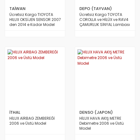
TAİWAN
DEPO (TAYVAN)
Ücretsiz Kargo TIOYOTA
Ücretsiz Kargo TOYOTA
HILUX OKSİJEN SENSOR 2007
COROLLA ve HİLÜX ve RAV4
den 2014 e Kadar Model
ÇAMURLUK SİNYAL Lambası
TAİWAN
SARI Sağ ile Sol Aynı DEPO
TAİWAN
İTHAL
DENSO (JAPON)
HİLUX AİRBAG ZEMBEREĞİ
HİLUX HAVA AKIŞ METRE
2006 ve Üstü Model
Debimetre 2006 ve Üstü
Model