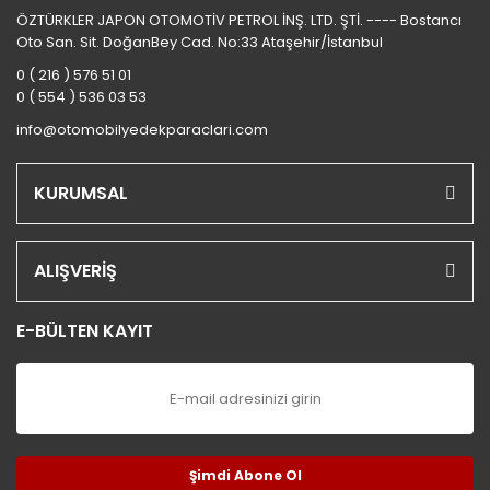
ÖZTÜRKLER JAPON OTOMOTİV PETROL İNŞ. LTD. ŞTİ. ---- Bostancı
Oto San. Sit. DoğanBey Cad. No:33 Ataşehir/İstanbul
0 ( 216 ) 576 51 01
0 ( 554 ) 536 03 53
info@otomobilyedekparaclari.com
KURUMSAL
ALIŞVERİŞ
E-BÜLTEN KAYIT
Şimdi Abone Ol