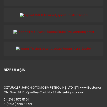
BİZE ULAŞIN
ÖZTÜRKLER JAPON OTOMOTİV PETROL İNŞ. LTD. ŞTİ. ---- Bostancı
Oto San. Sit. DoğanBey Cad. No:33 Ataşehir/İstanbul
0 ( 216 ) 576 51 01
0 ( 554 ) 536 03 53