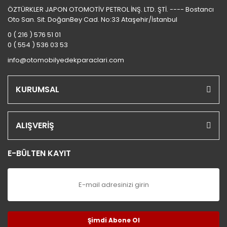
ÖZTÜRKLER JAPON OTOMOTİV PETROL İNŞ. LTD. ŞTİ. ---- Bostancı
Oto San. Sit. DoğanBey Cad. No:33 Ataşehir/İstanbul
0 ( 216 ) 576 51 01
0 ( 554 ) 536 03 53
info@otomobilyedekparaclari.com
KURUMSAL
ALIŞVERİŞ
E-BÜLTEN KAYIT
Şimdi Abone Ol