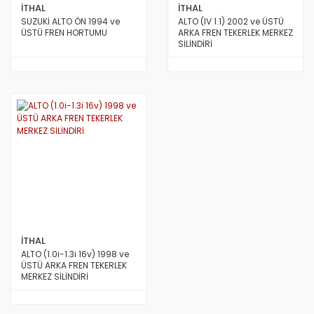
STAREX MİNİBÜS 97/08
İTHAL
İTHAL
SUZUKİ ALTO ÖN 1994 ve
ALTO (IV 1.1) 2002 ve ÜSTÜ
TERRACAN
ÜSTÜ FREN HORTUMU
ARKA FREN TEKERLEK MERKEZ
SİLİNDİRİ
TRAJET
TUCSON 2010/2012
TUCSON 2015 VE ÜSTÜ
TUCSON 4X4 JEEP
XG
İTHAL
ALTO (1.0i-1.3i 16v) 1998 ve
ÜSTÜ ARKA FREN TEKERLEK
MERKEZ SİLİNDİRİ