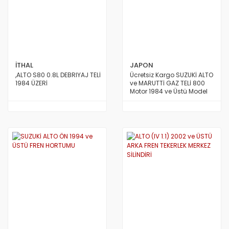
S.COUPE(1.5I)
SANTA FE 2002/2007
SANTA FE 2007 ve Üstü
İTHAL
JAPON
SANTA FE 2012/2016
,ALTO S80 0.8L DEBRIYAJ TELİ
Ücretsiz Kargo SUZUKİ ALTO
1984 ÜZERİ
ve MARUTTİ GAZ TELİ 800
SONATA 1988/1993
Motor 1984 ve Üstü Model
SBK JAPON
SONATA 1994/1996
SONATA 1997/1999
SONATA 1999/2002
SONATA 2003/2005
SONATA 2005/2011
STAREX LİBERO