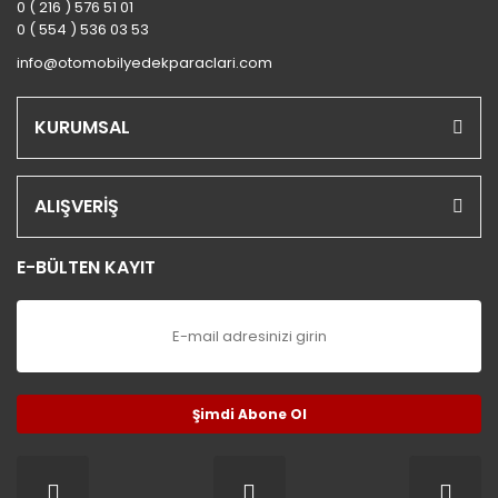
0 ( 216 ) 576 51 01
0 ( 554 ) 536 03 53
info@otomobilyedekparaclari.com
KURUMSAL
ALIŞVERİŞ
E-BÜLTEN KAYIT
Şimdi Abone Ol