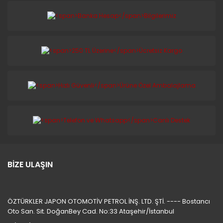
BİZE ULAŞIN
ÖZTÜRKLER JAPON OTOMOTİV PETROL İNŞ. LTD. ŞTİ. ---- Bostancı
Oto San. Sit. DoğanBey Cad. No:33 Ataşehir/İstanbul