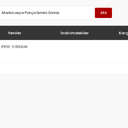
ARA
Yeniler
İndirimdekiler
Kar
IFR5E-11 İRİDİUM