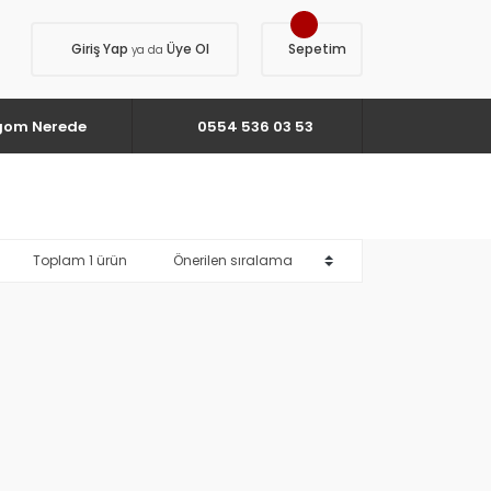
Giriş Yap
Üye Ol
Sepetim
ya da
gom Nerede
0554 536 03 53
Toplam 1 ürün