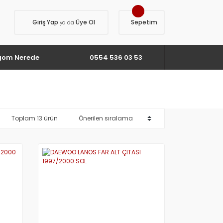
Giriş Yap
Üye Ol
Sepetim
ya da
gom Nerede
0554 536 03 53
Toplam 13 ürün