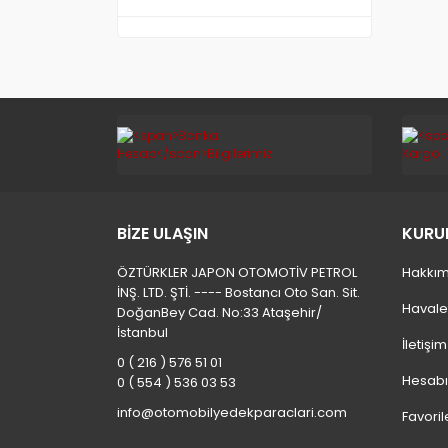
BİZE ULAŞIN
KURU
ÖZTÜRKLER JAPON OTOMOTİV PETROL
Hakkım
İNŞ. LTD. ŞTİ. ---- Bostancı Oto San. Sit.
Havale
DoğanBey Cad. No:33 Ataşehir/
İstanbul
İletişi
0 ( 216 ) 576 51 01
Hesab
0 ( 554 ) 536 03 53
info@otomobilyedekparaclari.com
Favoril