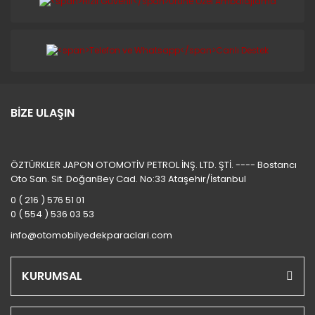
BİZE ULAŞIN
ÖZTÜRKLER JAPON OTOMOTİV PETROL İNŞ. LTD. ŞTİ. ---- Bostancı
Oto San. Sit. DoğanBey Cad. No:33 Ataşehir/İstanbul
0 ( 216 ) 576 51 01
0 ( 554 ) 536 03 53
info@otomobilyedekparaclari.com
KURUMSAL