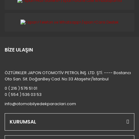
BİZE ULAŞIN
ÖZTÜRKLER JAPON OTOMOTİV PETROL İNŞ. LTD. ŞTİ. ---- Bostancı
Oto San. Sit. DoğanBey Cad. No:33 Ataşehir/İstanbul
0 ( 216 ) 576 51 01
0 ( 554 ) 536 03 53
info@otomobilyedekparaclari.com
KURUMSAL