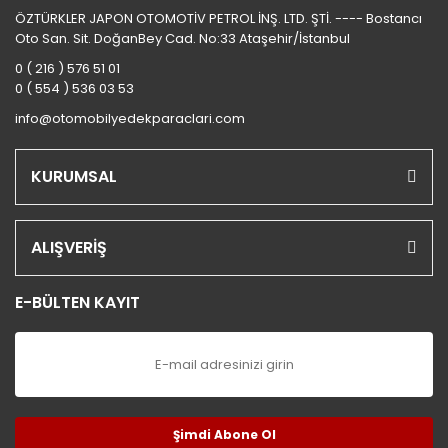
ÖZTÜRKLER JAPON OTOMOTİV PETROL İNŞ. LTD. ŞTİ. ---- Bostancı
Oto San. Sit. DoğanBey Cad. No:33 Ataşehir/İstanbul
0 ( 216 ) 576 51 01
0 ( 554 ) 536 03 53
info@otomobilyedekparaclari.com
KURUMSAL
ALIŞVERİŞ
E-BÜLTEN KAYIT
Şimdi Abone Ol