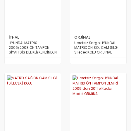
S.COUPE(1.5I)
SANTA FE 2002/2007
SANTA FE 2007 ve Üstü
İTHAL
ORJİNAL
SANTA FE 2012/2016
HYUNDAİ MATRIX-
Ücretsiz Kargo HYUNDAİ
2006/2008 ÖN TAMPON
MATRİX ÖN SOL CAM SİLGİ
SONATA 1988/1993
SİYAH SİS DELİKLİ/KENDİNDEN
Silecek KOLU ORİJİNAL
BANDLI
SONATA 1994/1996
SONATA 1997/1999
SONATA 1999/2002
SONATA 2003/2005
SONATA 2005/2011
STAREX LİBERO