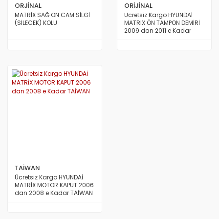
STAREX MİNİBÜS 97/08
ORJİNAL
ORİJİNAL
MATRİX SAĞ ÖN CAM SİLGİ
Ücretsiz Kargo HYUNDAİ
TERRACAN
(SİLECEK) KOLU
MATRIX ÖN TAMPON DEMİRİ
2009 dan 2011 e Kadar
Model ORİJİNAL
TRAJET
TUCSON 2010/2012
TUCSON 2015 VE ÜSTÜ
TUCSON 4X4 JEEP
XG
TAİWAN
Ücretsiz Kargo HYUNDAİ
MATRİX MOTOR KAPUT 2006
dan 2008 e Kadar TAİWAN