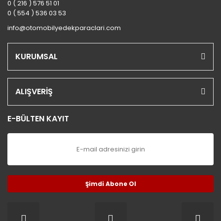
0 ( 216 ) 576 51 01
0 ( 554 ) 536 03 53
info@otomobilyedekparaclari.com
KURUMSAL
ALIŞVERİŞ
E-BÜLTEN KAYIT
Şimdi Abone Ol