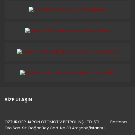
BİZE ULAŞIN
ÖZTÜRKLER JAPON OTOMOTİV PETROL İNŞ. LTD. ŞTİ. ---- Bostancı
Oto San. Sit. DoğanBey Cad. No:33 Ataşehir/İstanbul