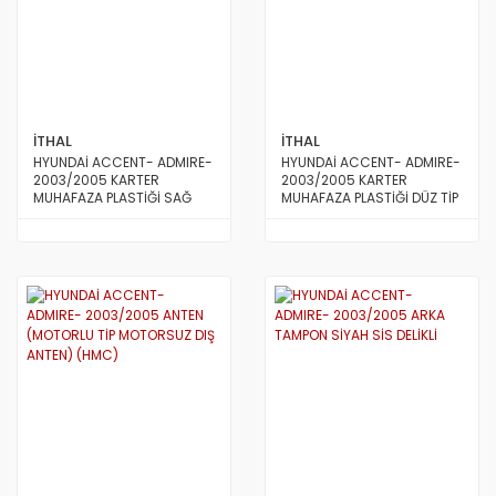
S.COUPE(1.5I)
SANTA FE 2002/2007
SANTA FE 2007 ve Üstü
İTHAL
İTHAL
SANTA FE 2012/2016
HYUNDAİ ACCENT- ADMIRE-
HYUNDAİ ACCENT- ADMIRE-
2003/2005 KARTER
2003/2005 KARTER
SONATA 1988/1993
MUHAFAZA PLASTİĞİ SAĞ
MUHAFAZA PLASTİĞİ DÜZ TİP
(YERLİ)
SONATA 1994/1996
SONATA 1997/1999
SONATA 1999/2002
SONATA 2003/2005
SONATA 2005/2011
STAREX LİBERO