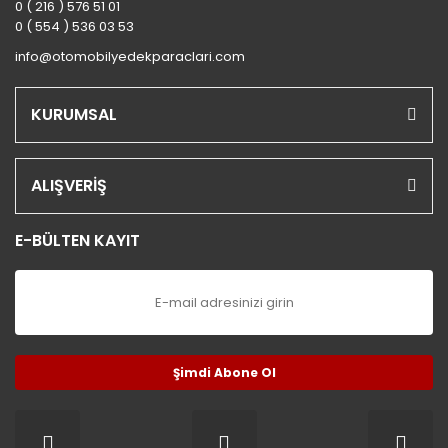
0 ( 216 ) 576 51 01
0 ( 554 ) 536 03 53
info@otomobilyedekparaclari.com
KURUMSAL
ALIŞVERİŞ
E-BÜLTEN KAYIT
Şimdi Abone Ol