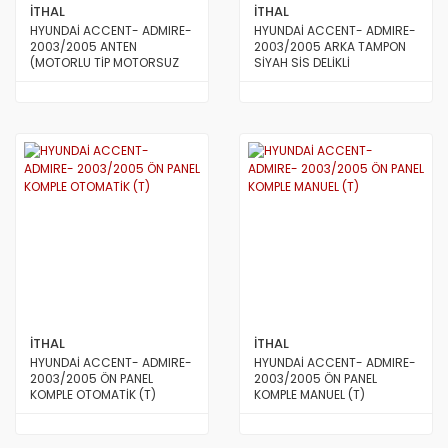
STAREX MİNİBÜS 97/08
İTHAL
İTHAL
HYUNDAİ ACCENT- ADMIRE-
HYUNDAİ ACCENT- ADMIRE-
TERRACAN
2003/2005 ANTEN
2003/2005 ARKA TAMPON
(MOTORLU TİP MOTORSUZ
SİYAH SİS DELİKLİ
DIŞ ANTEN) (HMC)
TRAJET
TUCSON 2010/2012
TUCSON 2015 VE ÜSTÜ
TUCSON 4X4 JEEP
XG
İTHAL
İTHAL
HYUNDAİ ACCENT- ADMIRE-
HYUNDAİ ACCENT- ADMIRE-
2003/2005 ÖN PANEL
2003/2005 ÖN PANEL
KOMPLE OTOMATİK (T)
KOMPLE MANUEL (T)