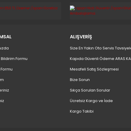
MSAL
ALIŞVERİŞ
ızda
Size En Yakın Oto Servis Tavsiyel
 Bildirim Formu
Kapıda Güvenli Ödeme ARAS K
m Formu
Mesafeli Satış Sözleşmesi
ım
Bize Sorun
eriniz
Sıkça Sorulan Sorular
niz
Ücretsiz Kargo ve İade
Kargo Takibi