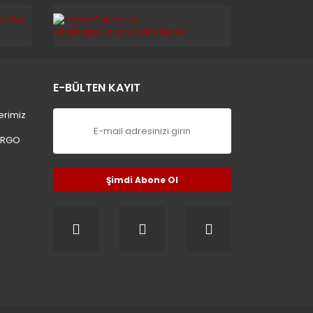
E-BÜLTEN KAYIT
erimiz
ARGO
Şimdi Abone Ol