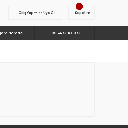
Giriş Yap
Üye Ol
Sepetim
ya da
gom Nerede
0554 536 03 53