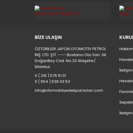
BİZE ULAŞIN
KURU
ÖZTÜRKLER JAPON OTOMOTİV PETROL
Hakkım
İNŞ. LTD. ŞTİ. ---- Bostancı Oto San. Sit.
Havale
DoğanBey Cad. No:33 Ataşehir/
İstanbul
İletişi
0 ( 216 ) 576 51 01
Hesab
0 ( 554 ) 536 03 53
info@otomobilyedekparaclari.com
Favoril
Sepeti
İletişim